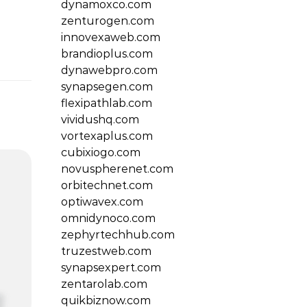
dynamoxco.com
zenturogen.com
innovexaweb.com
brandioplus.com
dynawebpro.com
synapsegen.com
flexipathlab.com
vividushq.com
vortexaplus.com
cubixiogo.com
novuspherenet.com
orbitechnet.com
optiwavex.com
omnidynoco.com
zephyrtechhub.com
truzestweb.com
synapsexpert.com
zentarolab.com
quikbiznow.com