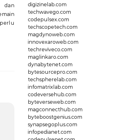
digizinelab.com
n dan
techwavego.com
emain
codepulsex.com
perlu
techscopetech.com
magdynoweb.com
innovexaroweb.com
techreviveco.com
maglinkaro.com
dynabytenet.com
bytesourcepro.com
techspherelab.com
infomatrixlab.com
codeversehub.com
byteverseweb.com
magconnecthub.com
byteboostgenius.com
synapsegoplus.com
infopedianet.com
codepulsenet.com