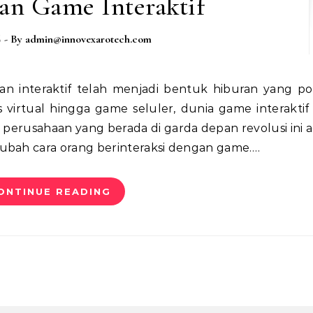
an Game Interaktif
6
- By
admin@innovexarotech.com
s virtual hingga game seluler, dunia game interaktif
erusahaan yang berada di garda depan revolusi ini 
bah cara orang berinteraksi dengan game.…
ONTINUE READING