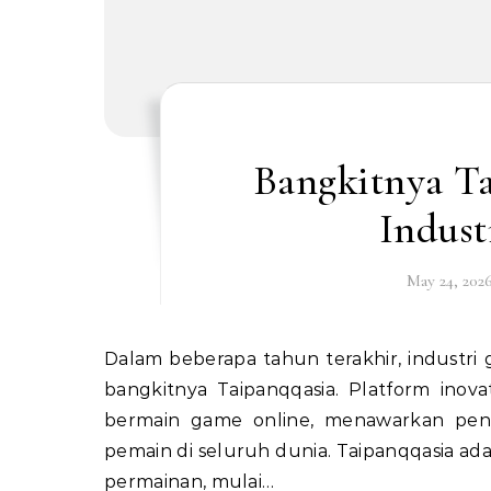
Bangkitnya Ta
Indus
May 24, 202
Dalam beberapa tahun terakhir, industri game online telah mengalami perubahan dramatis dengan
bangkitnya Taipanqqasia. Platform inovat
bermain game online, menawarkan pen
pemain di seluruh dunia. Taipanqqasia a
permainan, mulai…