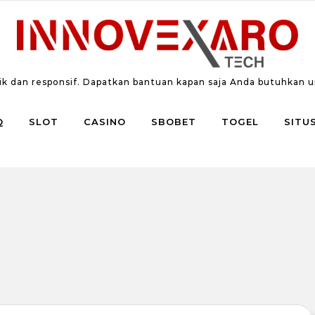
ik dan responsif. Dapatkan bantuan kapan saja Anda butuhka
Q
SLOT
CASINO
SBOBET
TOGEL
SITUS