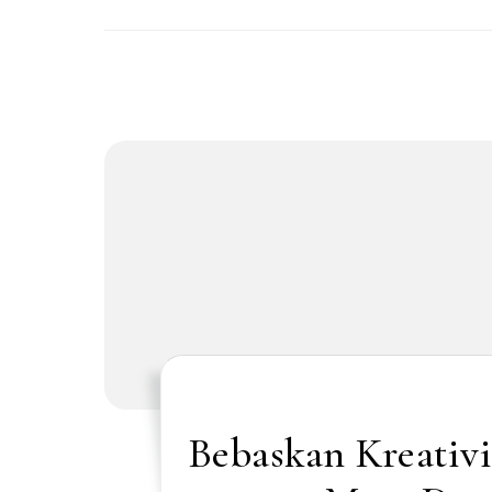
Bebaskan Kreativ