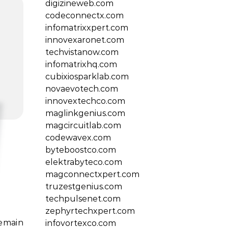
digizineweb.com
codeconnectx.com
infomatrixxpert.com
innovexaronet.com
techvistanow.com
infomatrixhq.com
cubixiosparklab.com
novaevotech.com
innovextechco.com
maglinkgenius.com
magcircuitlab.com
codewavex.com
byteboostco.com
elektrabyteco.com
magconnectxpert.com
truzestgenius.com
techpulsenet.com
zephyrtechxpert.com
infovortexco.com