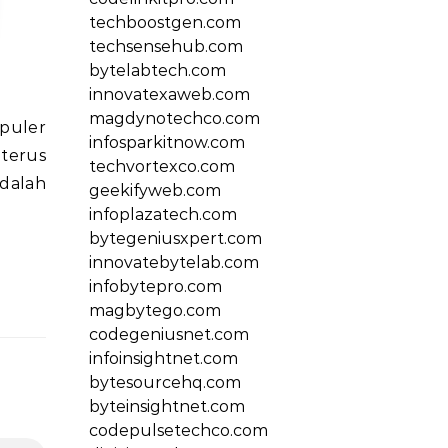
techboostgen.com
techsensehub.com
bytelabtech.com
innovatexaweb.com
magdynotechco.com
infosparkitnow.com
 terus
techvortexco.com
adalah
geekifyweb.com
infoplazatech.com
bytegeniusxpert.com
innovatebytelab.com
infobytepro.com
magbytego.com
codegeniusnet.com
infoinsightnet.com
bytesourcehq.com
byteinsightnet.com
codepulsetechco.com