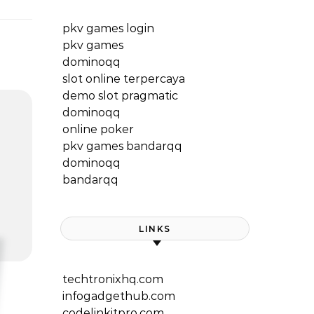
pkv games login
pkv games
dominoqq
slot online terpercaya
demo slot pragmatic
dominoqq
online poker
pkv games bandarqq
dominoqq
bandarqq
LINKS
techtronixhq.com
infogadgethub.com
codelinkitpro.com