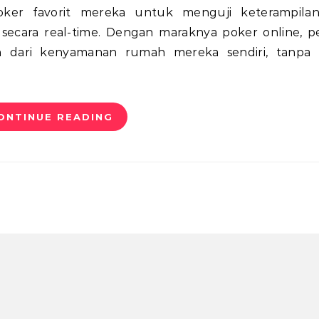
oker favorit mereka untuk menguji keterampila
cara real-time. Dengan maraknya poker online, p
an dari kenyamanan rumah mereka sendiri, tanpa 
ONTINUE READING