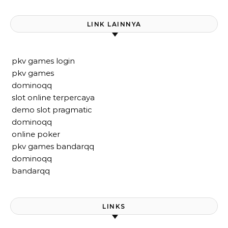
LINK LAINNYA
pkv games login
pkv games
dominoqq
slot online terpercaya
demo slot pragmatic
dominoqq
online poker
pkv games bandarqq
dominoqq
bandarqq
LINKS