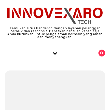
Skip to content
Temukan situs Bandarqq dengan layanan pelanggan
terbaik dan responsif. Dapatkan bantuan kapan saja
Anda butuhkan untuk pengalaman bermain yang aman
dan menyenangkan.