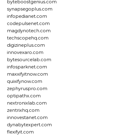
byteboostgenius.com
synapsegoplus.com
infopedianet.com
codepulsenet.com
magdynotech.com
techscopehq.com
digizineplus.com
innovexaro.com
bytesourcelab.com
infosparknet.com
maxxifyitnow.com
quixifynow.com
zephyruspro.com
optipathx.com
nextronixlab.com
zentrixhq.com
innovestanet.com
dynabytexpert.com
flexifyit.com