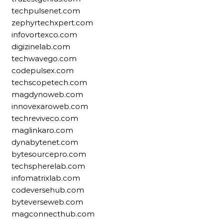
techpulsenet.com
zephyrtechxpert.com
infovortexco.com
digizinelab.com
techwavego.com
codepulsex.com
techscopetech.com
magdynoweb.com
innovexaroweb.com
techreviveco.com
maglinkaro.com
dynabytenet.com
bytesourcepro.com
techspherelab.com
infomatrixlab.com
codeversehub.com
byteverseweb.com
magconnecthub.com