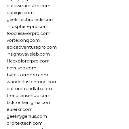
datawizardslab.com
cubiqio.com
geeklifechronicle.com
infospherepro.com
foodiesavorpro.com
vortexohq.com
epicadventurepro.com
insightwavelab.com
lifeexplorerpro.com
novusgo.com
bytestormpro.com
wanderlustchrono.com
culturetrendlab.com
trendsensehub.com
ticktockenigma.com
eulerxr.com
geekifygenius.com
orbitextech.com