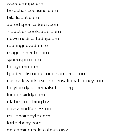
weedemup.com
bestchancecasino.com
bilalliaqat.com
autodispensadores.com
inductioncooktopp.com
newsmedicaltoday.com
roofingnevada.info
magconnectx.com
synexispro.com
holayomi.com
ligadeciclismodecundinamarca.com
nashvilleworkerscompensationattorney.com
holyfamilycathedralschool.org
londonkiddy.com
ufabetcoaching.biz
davismindfulness.org
millionairebyte.com
fortechday.com
getcaminorealestateusa.xyz