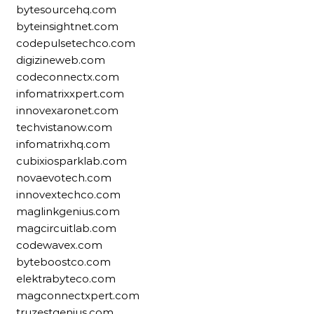
bytesourcehq.com
byteinsightnet.com
codepulsetechco.com
digizineweb.com
codeconnectx.com
infomatrixxpert.com
innovexaronet.com
techvistanow.com
infomatrixhq.com
cubixiosparklab.com
novaevotech.com
innovextechco.com
maglinkgenius.com
magcircuitlab.com
codewavex.com
byteboostco.com
elektrabyteco.com
magconnectxpert.com
truzestgenius.com