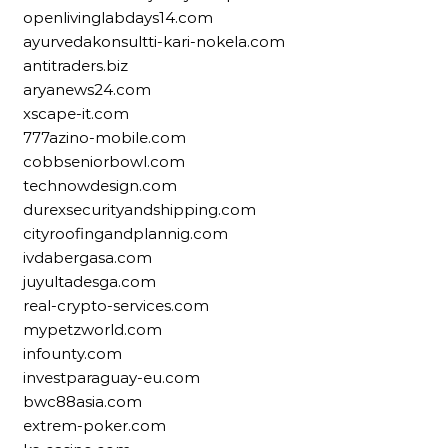
openlivinglabdays14.com
ayurvedakonsultti-kari-nokela.com
antitraders.biz
aryanews24.com
xscape-it.com
777azino-mobile.com
cobbseniorbowl.com
technowdesign.com
durexsecurityandshipping.com
cityroofingandplannig.com
ivdabergasa.com
juyultadesga.com
real-crypto-services.com
mypetzworld.com
infounty.com
investparaguay-eu.com
bwc88asia.com
extrem-poker.com