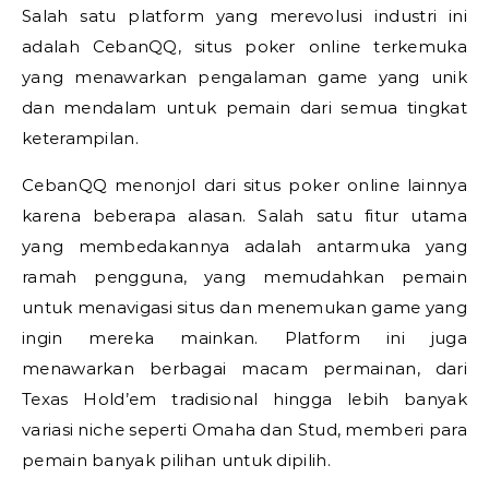
Salah satu platform yang merevolusi industri ini
adalah CebanQQ, situs poker online terkemuka
yang menawarkan pengalaman game yang unik
dan mendalam untuk pemain dari semua tingkat
keterampilan.
CebanQQ menonjol dari situs poker online lainnya
karena beberapa alasan. Salah satu fitur utama
yang membedakannya adalah antarmuka yang
ramah pengguna, yang memudahkan pemain
untuk menavigasi situs dan menemukan game yang
ingin mereka mainkan. Platform ini juga
menawarkan berbagai macam permainan, dari
Texas Hold’em tradisional hingga lebih banyak
variasi niche seperti Omaha dan Stud, memberi para
pemain banyak pilihan untuk dipilih.