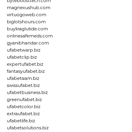
byteboosttech.com
magnexushub.com
virtuogoweb.com
biglotshours.com
buyliraglutide.com
onlinesafemeds.com
gyanibhandar.com
ufabetwarp.biz
ufabetclip.biz
expertufabet.biz
fantasyufabet.biz
ufabetsiam.biz
swissufabet.biz
ufabetbusiness.biz
greenufabet.biz
ufabetcolor.biz
extraufabet.biz
ufabetlife.biz
ufabetsolutions.biz