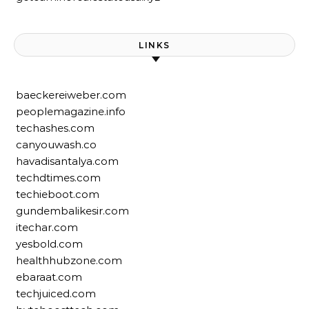
LINKS
baeckereiweber.com
peoplemagazine.info
techashes.com
canyouwash.co
havadisantalya.com
techdtimes.com
techieboot.com
gundembalikesir.com
itechar.com
yesbold.com
healthhubzone.com
ebaraat.com
techjuiced.com