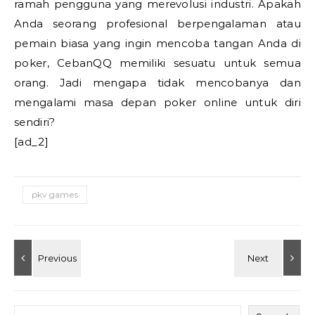
ramah pengguna yang merevolusi industri. Apakah
Anda seorang profesional berpengalaman atau
pemain biasa yang ingin mencoba tangan Anda di
poker, CebanQQ memiliki sesuatu untuk semua
orang. Jadi mengapa tidak mencobanya dan
mengalami masa depan poker online untuk diri
sendiri?
[ad_2]
pkv games