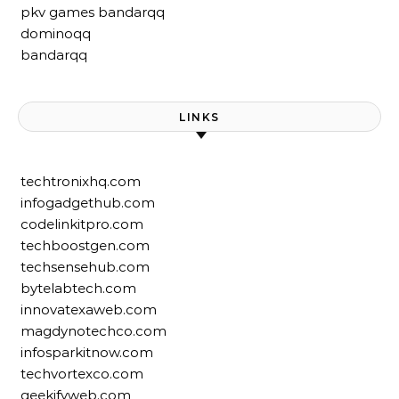
pkv games bandarqq
dominoqq
bandarqq
LINKS
techtronixhq.com
infogadgethub.com
codelinkitpro.com
techboostgen.com
techsensehub.com
bytelabtech.com
innovatexaweb.com
magdynotechco.com
infosparkitnow.com
techvortexco.com
geekifyweb.com