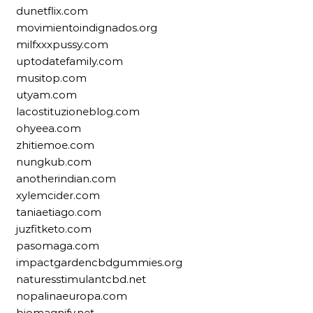
dunetflix.com
movimientoindignados.org
milfxxxpussy.com
uptodatefamily.com
musitop.com
utyam.com
lacostituzioneblog.com
ohyeea.com
zhitiemoe.com
nungkub.com
anotherindian.com
xylemcider.com
taniaetiago.com
juzfitketo.com
pasomaga.com
impactgardencbdgummies.org
naturesstimulantcbd.net
nopalinaeuropa.com
biomagnify.net