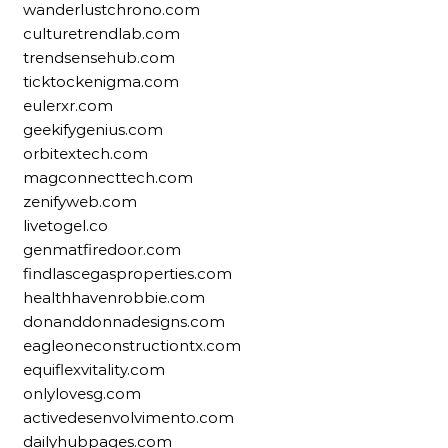
wanderlustchrono.com
culturetrendlab.com
trendsensehub.com
ticktockenigma.com
eulerxr.com
geekifygenius.com
orbitextech.com
magconnecttech.com
zenifyweb.com
livetogel.co
genmatfiredoor.com
findlascegasproperties.com
healthhavenrobbie.com
donanddonnadesigns.com
eagleoneconstructiontx.com
equiflexvitality.com
onlylovesg.com
activedesenvolvimento.com
dailyhubpages.com