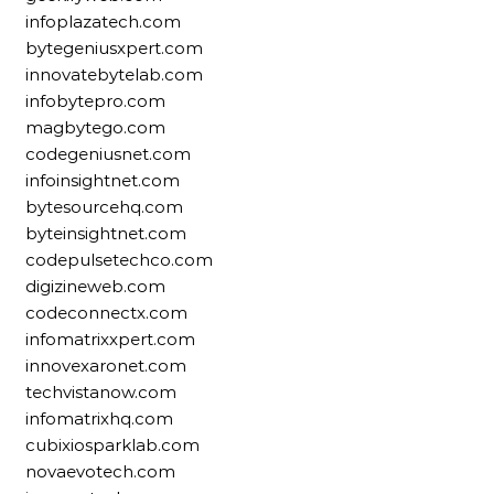
infoplazatech.com
bytegeniusxpert.com
innovatebytelab.com
infobytepro.com
magbytego.com
codegeniusnet.com
infoinsightnet.com
bytesourcehq.com
byteinsightnet.com
codepulsetechco.com
digizineweb.com
codeconnectx.com
infomatrixxpert.com
innovexaronet.com
techvistanow.com
infomatrixhq.com
cubixiosparklab.com
novaevotech.com