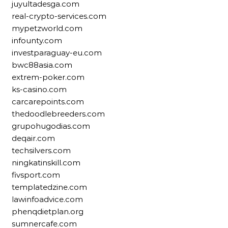
juyultadesga.com
real-crypto-services.com
mypetzworld.com
infounty.com
investparaguay-eu.com
bwc88asia.com
extrem-poker.com
ks-casino.com
carcarepoints.com
thedoodlebreeders.com
grupohugodias.com
deqair.com
techsilvers.com
ningkatinskill.com
fivsport.com
templatedzine.com
lawinfoadvice.com
phenqdietplan.org
sumnercafe.com