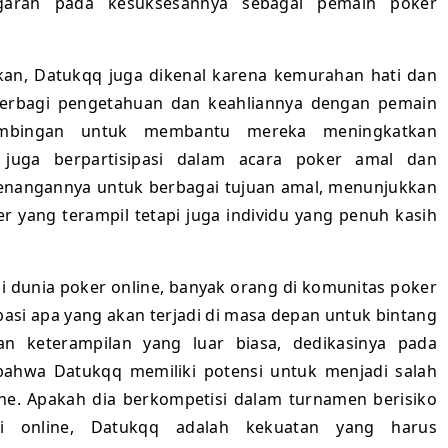
garah pada kesuksesannya sebagai pemain poker
an, Datukqq juga dikenal karena kemurahan hati dan
a berbagi pengetahuan dan keahliannya dengan pemain
imbingan untuk membantu mereka meningkatkan
a juga berpartisipasi dalam acara poker amal dan
nangannya untuk berbagai tujuan amal, menunjukkan
 yang terampil tetapi juga individu yang penuh kasih
i dunia poker online, banyak orang di komunitas poker
si apa yang akan terjadi di masa depan untuk bintang
n keterampilan yang luar biasa, dedikasinya pada
s bahwa Datukqq memiliki potensi untuk menjadi salah
ine. Apakah dia berkompetisi dalam turnamen berisiko
i online, Datukqq adalah kekuatan yang harus