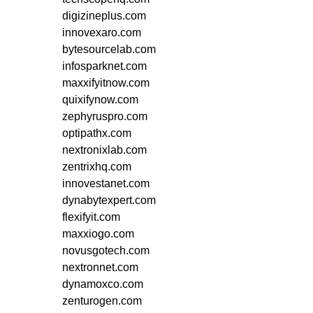
digizineplus.com
innovexaro.com
bytesourcelab.com
infosparknet.com
maxxifyitnow.com
quixifynow.com
zephyruspro.com
optipathx.com
nextronixlab.com
zentrixhq.com
innovestanet.com
dynabytexpert.com
flexifyit.com
maxxiogo.com
novusgotech.com
nextronnet.com
dynamoxco.com
zenturogen.com