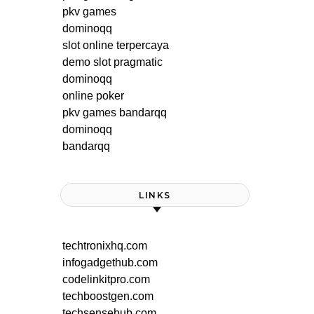
pkv games
dominoqq
slot online terpercaya
demo slot pragmatic
dominoqq
online poker
pkv games bandarqq
dominoqq
bandarqq
LINKS
techtronixhq.com
infogadgethub.com
codelinkitpro.com
techboostgen.com
techsensehub.com