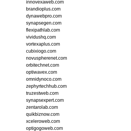
innovexaweb.com
brandioplus.com
dynawebpro.com
synapsegen.com
flexipathlab.com
vividushq.com
vortexaplus.com
cubixiogo.com
novuspherenet.com
orbitechnet.com
optiwavex.com
omnidynoco.com
zephyrtechhub.com
truzestweb.com
synapsexpert.com
zentarolab.com
quikbiznow.com
xceleroweb.com
optigogoweb.com