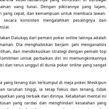
inan uang tunai. Dengan pikirannya yang tajam,
an yang cepat, dan kemampuan untuk membaca lawan-
 secara konsisten mengalahkan pesaingnya dan
sial.
akan Datukqq dari pemain poker online lainnya adalah
mainan. Dia menghabiskan berjam -jam menganalisis
atihan, dan mendiskusikan strategi dengan pemain top
. Komitmen untuk perbaikan diri ini memungkinkannya
si dan terus unggul di dunia poker online yang sangat
ya yang tenang dan terkumpul di meja poker. Meskipun
n taruhan tinggi, ia tetap fokus dan tenang, tidak
tkan yang terbaik dari dirinya. Ketabahan mental ini
usan yang cerdas dan menghindari kesalahan yang