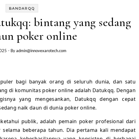
BANDARQQ
tukqq: bintang yang sedang
aun poker online
2025
- By
admin@innovexarotech.com
opuler bagi banyak orang di seluruh dunia, dan satu
ng di komunitas poker online adalah Datukqq. Dengan
egisnya yang mengesankan, Datukqq dengan cepat
edang naik daun di dunia poker online.
ketahui publik, adalah pemain poker profesional dari
r selama beberapa tahun. Dia pertama kali mendapat
karena keberhasilannya yang konsisten di berbagai