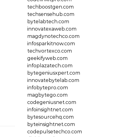
techboostgen.com
techsensehub.com
bytelabtech.com
innovatexaweb.com
magdynotechco.com
infosparkitnow.com
techvortexco.com
geekifyweb.com
infoplazatech.com
bytegeniusxpert.com
innovatebytelab.com
infobytepro.com
magbytego.com
codegeniusnet.com
infoinsightnet.com
bytesourcehq.com
byteinsightnet.com
codepulsetechco.com