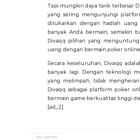
Tapi mungkin daya tarik terbesar 
yang sering mengunjungi platform
ditukarkan dengan hadiah uang t
banyak Anda bermain, semakin ba
Divaqq pilihan yang menguntung
uang dengan bermain poker online
Secara keseluruhan, Divaqq adala
banyak lagi. Dengan teknologi m
yang melimpah, tidak menghera
Divaqq sebagai platform poker on
bermain game berkualitas tinggi d
[ad_2]
pkv games