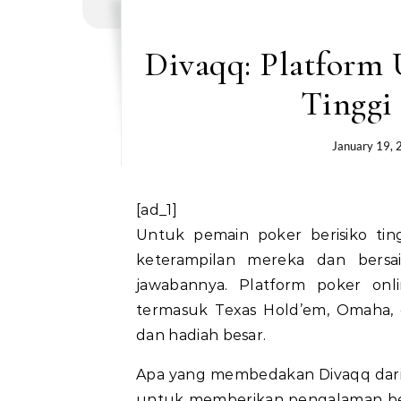
Divaqq: Platform
Tinggi
January 19,
[ad_1]
Untuk pemain poker berisiko ti
keterampilan mereka dan bersa
jawabannya. Platform poker on
termasuk Texas Hold’em, Omaha, 
dan hadiah besar.
Apa yang membedakan Divaqq dari 
untuk memberikan pengalaman ber