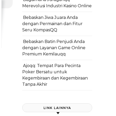
Merevolusi Industri Kasino Online
Bebaskan Jiwa Juara Anda
dengan Permainan dan Fitur
Seru KompasQQ
Bebaskan Batin Penjudi Anda
dengan Layanan Game Online
Premium Kemilauqq
Ajoqq: Tempat Para Pecinta
Poker Bersatu untuk
Kegembiraan dan Kegembiraan
Tanpa Akhir
LINK LAINNYA