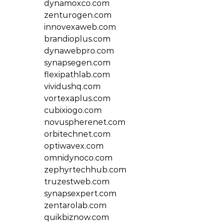
dynamoxco.com
zenturogen.com
innovexaweb.com
brandioplus.com
dynawebpro.com
synapsegen.com
flexipathlab.com
vividushq.com
vortexaplus.com
cubixiogo.com
novuspherenet.com
orbitechnet.com
optiwavex.com
omnidynoco.com
zephyrtechhub.com
truzestweb.com
synapsexpert.com
zentarolab.com
quikbiznow.com