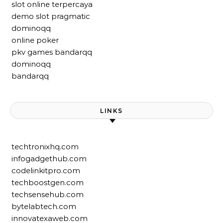
slot online terpercaya
demo slot pragmatic
dominoqq
online poker
pkv games bandarqq
dominoqq
bandarqq
LINKS
techtronixhq.com
infogadgethub.com
codelinkitpro.com
techboostgen.com
techsensehub.com
bytelabtech.com
innovatexaweb.com