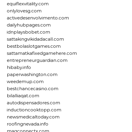
equiflexvitality.com
onlylovesg.com
activedesenvolvimento.com
dailyhubpages.com
idnplaysbobet.com
sattakingvikidadacall.com
bestbolaslotgames.com
sattamatkafixedgamehere.com
entrepreneurguardian.com
hibaby.info
paperwashington.com
weedemup.com
bestchancecasino.com
bilalliaqat.com
autodispensadores.com
inductioncooktopp.com
newsmedicaltoday.com
roofingnevada.info
magconnectx.com