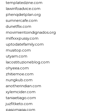
templatedzine.com
lawinfoadvice.com
phenqdietplan.org
sumnercafe.com
dunetflix.com
movimientoindignados.org
milfxxxpussy.com
uptodatefamily.com
musitop.com
utyam.com
lacostituzioneblog.com
ohyeea.com
zhitiemoe.com
nungkub.com
anotherindian.com
xylemcider.com
taniaetiago.com
juzfitketo.com
pasomaga.com