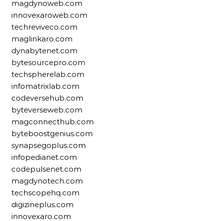
magdynoweb.com
innovexaroweb.com
techreviveco.com
maglinkaro.com
dynabytenet.com
bytesourcepro.com
techspherelab.com
infomatrixlab.com
codeversehub.com
byteverseweb.com
magconnecthub.com
byteboostgenius.com
synapsegoplus.com
infopedianet.com
codepulsenet.com
magdynotech.com
techscopehq.com
digizineplus.com
innovexaro.com