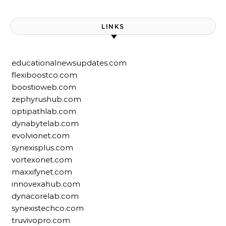
LINKS
educationalnewsupdates.com
flexiboostco.com
boostioweb.com
zephyrushub.com
optipathlab.com
dynabytelab.com
evolvionet.com
synexisplus.com
vortexonet.com
maxxifynet.com
innovexahub.com
dynacorelab.com
synexistechco.com
truvivopro.com