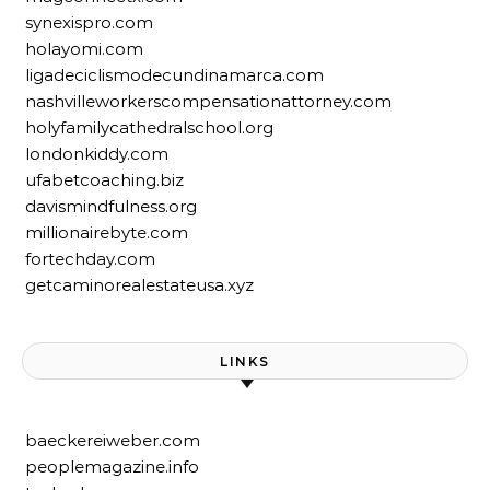
synexispro.com
holayomi.com
ligadeciclismodecundinamarca.com
nashvilleworkerscompensationattorney.com
holyfamilycathedralschool.org
londonkiddy.com
ufabetcoaching.biz
davismindfulness.org
millionairebyte.com
fortechday.com
getcaminorealestateusa.xyz
LINKS
baeckereiweber.com
peoplemagazine.info