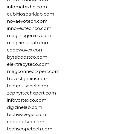
infomatrixhq.com
cubixiosparklab.com
novaevotech.com
innovextechco.com
maglinkgenius.com
magcircuitlab.com
codewavex.com
byteboostco.com
elektrabyteco.com
magconnectxpert.com
truzestgenius.com
techpulsenet.com
zephyrtechxpert.com
infovortexco.com
digizinelab.com
techwavego.com
codepulsex.com
techscopetech.com