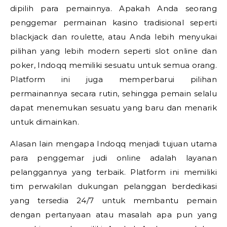
dipilih para pemainnya. Apakah Anda seorang
penggemar permainan kasino tradisional seperti
blackjack dan roulette, atau Anda lebih menyukai
pilihan yang lebih modern seperti slot online dan
poker, Indoqq memiliki sesuatu untuk semua orang.
Platform ini juga memperbarui pilihan
permainannya secara rutin, sehingga pemain selalu
dapat menemukan sesuatu yang baru dan menarik
untuk dimainkan.
Alasan lain mengapa Indoqq menjadi tujuan utama
para penggemar judi online adalah layanan
pelanggannya yang terbaik. Platform ini memiliki
tim perwakilan dukungan pelanggan berdedikasi
yang tersedia 24/7 untuk membantu pemain
dengan pertanyaan atau masalah apa pun yang