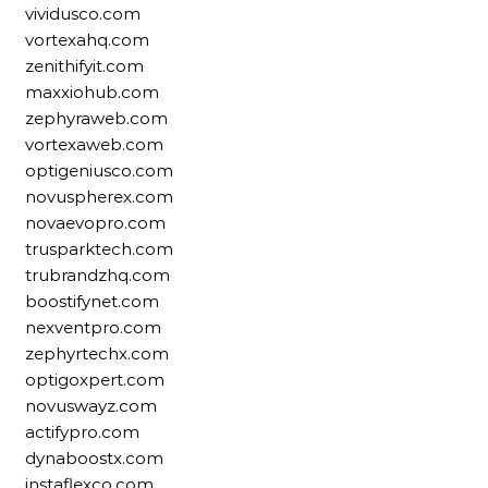
vividusco.com
vortexahq.com
zenithifyit.com
maxxiohub.com
zephyraweb.com
vortexaweb.com
optigeniusco.com
novuspherex.com
novaevopro.com
trusparktech.com
trubrandzhq.com
boostifynet.com
nexventpro.com
zephyrtechx.com
optigoxpert.com
novuswayz.com
actifypro.com
dynaboostx.com
instaflexco.com