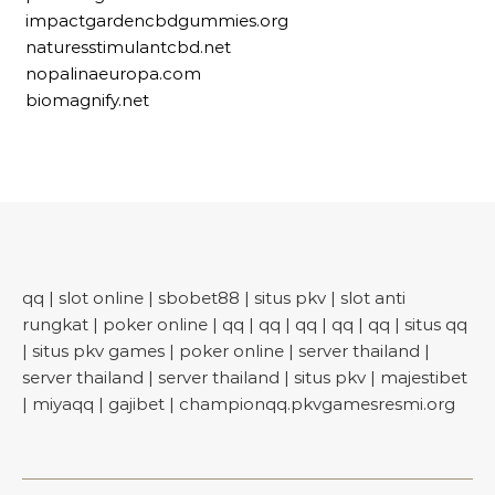
impactgardencbdgummies.org
naturesstimulantcbd.net
nopalinaeuropa.com
biomagnify.net
qq
|
slot online
|
sbobet88
|
situs pkv
|
slot anti
rungkat
|
poker online
|
qq
|
qq
|
qq
|
qq
|
qq
|
situs qq
|
situs pkv games
|
poker online
|
server thailand
|
server thailand
|
server thailand
|
situs pkv
|
majestibet
|
miyaqq
|
gajibet
|
championqq.pkvgamesresmi.org