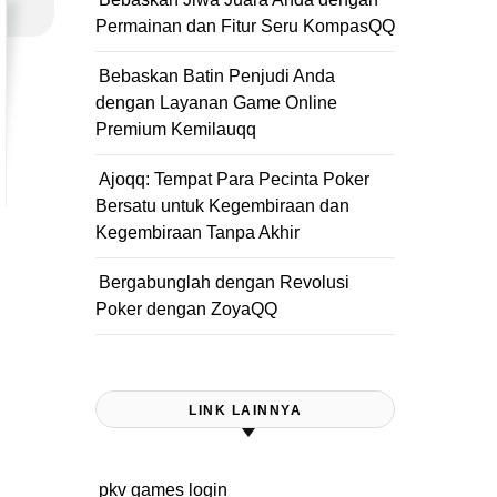
Permainan dan Fitur Seru KompasQQ
Bebaskan Batin Penjudi Anda
dengan Layanan Game Online
Premium Kemilauqq
Ajoqq: Tempat Para Pecinta Poker
Bersatu untuk Kegembiraan dan
Kegembiraan Tanpa Akhir
Bergabunglah dengan Revolusi
Poker dengan ZoyaQQ
LINK LAINNYA
pkv games login