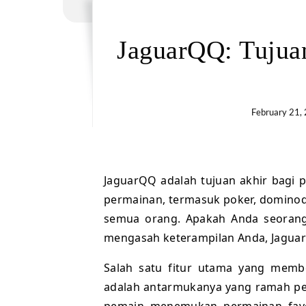
JaguarQQ: Tuju
February 21,
JaguarQQ adalah tujuan akhir bagi
permainan, termasuk poker, domino
semua orang. Apakah Anda seorang
mengasah keterampilan Anda, Jagua
Salah satu fitur utama yang memb
adalah antarmukanya yang ramah pe