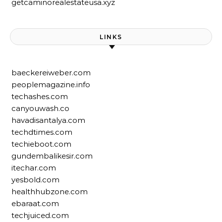
getcaminorealestateusa.xyz
LINKS
baeckereiweber.com
peoplemagazine.info
techashes.com
canyouwash.co
havadisantalya.com
techdtimes.com
techieboot.com
gundembalikesir.com
itechar.com
yesbold.com
healthhubzone.com
ebaraat.com
techjuiced.com