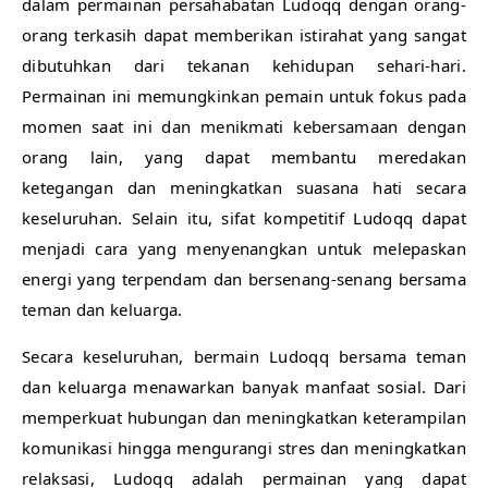
dalam permainan persahabatan Ludoqq dengan orang-
orang terkasih dapat memberikan istirahat yang sangat
dibutuhkan dari tekanan kehidupan sehari-hari.
Permainan ini memungkinkan pemain untuk fokus pada
momen saat ini dan menikmati kebersamaan dengan
orang lain, yang dapat membantu meredakan
ketegangan dan meningkatkan suasana hati secara
keseluruhan. Selain itu, sifat kompetitif Ludoqq dapat
menjadi cara yang menyenangkan untuk melepaskan
energi yang terpendam dan bersenang-senang bersama
teman dan keluarga.
Secara keseluruhan, bermain Ludoqq bersama teman
dan keluarga menawarkan banyak manfaat sosial. Dari
memperkuat hubungan dan meningkatkan keterampilan
komunikasi hingga mengurangi stres dan meningkatkan
relaksasi, Ludoqq adalah permainan yang dapat