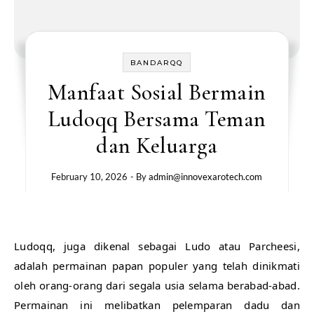
BANDARQQ
Manfaat Sosial Bermain
Ludoqq Bersama Teman
dan Keluarga
February 10, 2026
- By
admin@innovexarotech.com
Ludoqq, juga dikenal sebagai Ludo atau Parcheesi,
adalah permainan papan populer yang telah dinikmati
oleh orang-orang dari segala usia selama berabad-abad.
Permainan ini melibatkan pelemparan dadu dan