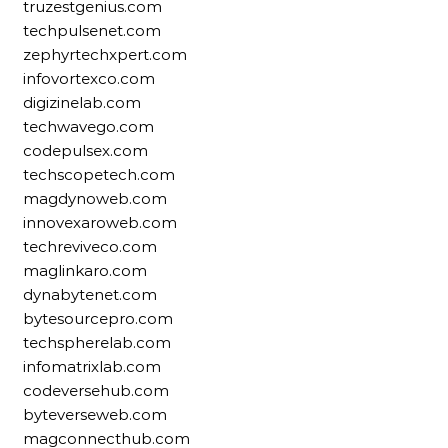
truzestgenius.com
techpulsenet.com
zephyrtechxpert.com
infovortexco.com
digizinelab.com
techwavego.com
codepulsex.com
techscopetech.com
magdynoweb.com
innovexaroweb.com
techreviveco.com
maglinkaro.com
dynabytenet.com
bytesourcepro.com
techspherelab.com
infomatrixlab.com
codeversehub.com
byteverseweb.com
magconnecthub.com