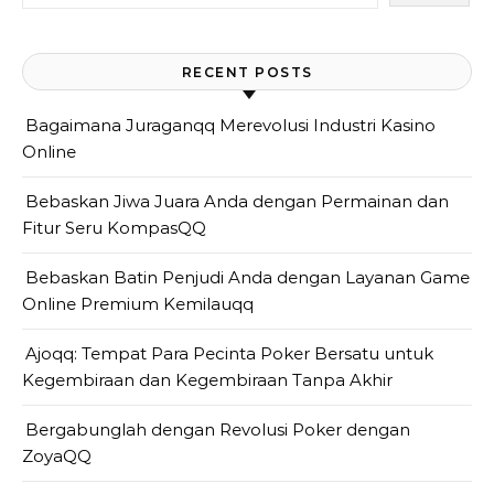
RECENT POSTS
Bagaimana Juraganqq Merevolusi Industri Kasino
Online
Bebaskan Jiwa Juara Anda dengan Permainan dan
Fitur Seru KompasQQ
Bebaskan Batin Penjudi Anda dengan Layanan Game
Online Premium Kemilauqq
Ajoqq: Tempat Para Pecinta Poker Bersatu untuk
Kegembiraan dan Kegembiraan Tanpa Akhir
Bergabunglah dengan Revolusi Poker dengan
ZoyaQQ