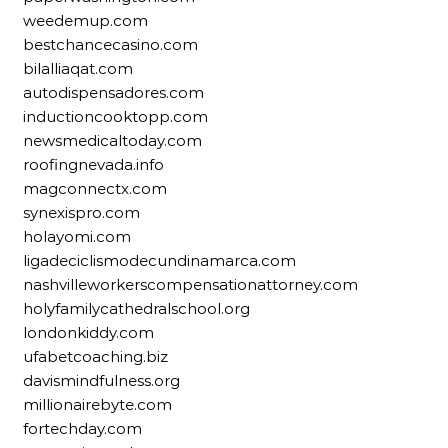
weedemup.com
bestchancecasino.com
bilalliaqat.com
autodispensadores.com
inductioncooktopp.com
newsmedicaltoday.com
roofingnevada.info
magconnectx.com
synexispro.com
holayomi.com
ligadeciclismodecundinamarca.com
nashvilleworkerscompensationattorney.com
holyfamilycathedralschool.org
londonkiddy.com
ufabetcoaching.biz
davismindfulness.org
millionairebyte.com
fortechday.com