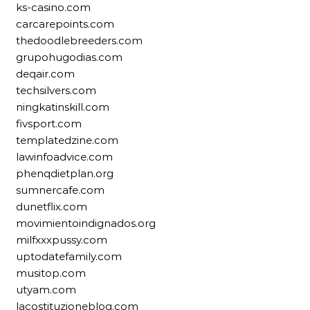
ks-casino.com
carcarepoints.com
thedoodlebreeders.com
grupohugodias.com
deqair.com
techsilvers.com
ningkatinskill.com
fivsport.com
templatedzine.com
lawinfoadvice.com
phenqdietplan.org
sumnercafe.com
dunetflix.com
movimientoindignados.org
milfxxxpussy.com
uptodatefamily.com
musitop.com
utyam.com
lacostituzioneblog.com