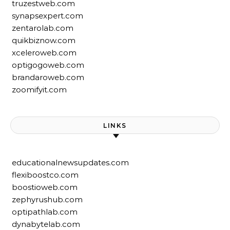
truzestweb.com
synapsexpert.com
zentarolab.com
quikbiznow.com
xceleroweb.com
optigogoweb.com
brandaroweb.com
zoomifyit.com
LINKS
educationalnewsupdates.com
flexiboostco.com
boostioweb.com
zephyrushub.com
optipathlab.com
dynabytelab.com