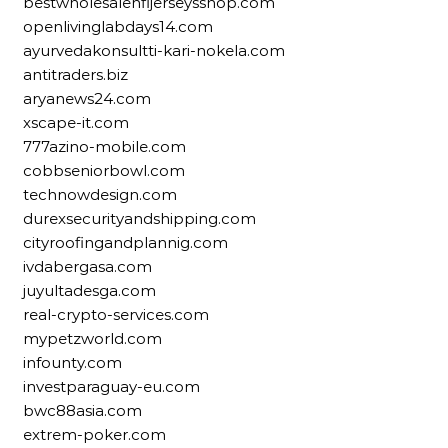
bestwholesalenfljerseysshop.com
openlivinglabdays14.com
ayurvedakonsultti-kari-nokela.com
antitraders.biz
aryanews24.com
xscape-it.com
777azino-mobile.com
cobbseniorbowl.com
technowdesign.com
durexsecurityandshipping.com
cityroofingandplannig.com
ivdabergasa.com
juyultadesga.com
real-crypto-services.com
mypetzworld.com
infounty.com
investparaguay-eu.com
bwc88asia.com
extrem-poker.com