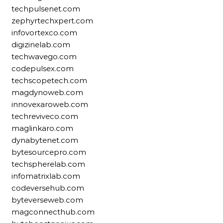
techpulsenet.com
zephyrtechxpert.com
infovortexco.com
digizinelab.com
techwavego.com
codepulsex.com
techscopetech.com
magdynoweb.com
innovexaroweb.com
techreviveco.com
maglinkaro.com
dynabytenet.com
bytesourcepro.com
techspherelab.com
infomatrixlab.com
codeversehub.com
byteverseweb.com
magconnecthub.com