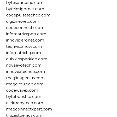
bytesourcehq.com
byteinsightnet.com
codepulsetechco.com
digizineweb.com
codeconnectx.com
infomatrixxpert.com
innovexaronet.com
techvistanow.com
infomatrixhq.com
cubixiosparklab.com
novaevotech.com
innovextechco.com
maglinkgenius.com
magcircuitlab.com
codewavex.com
byteboostco.com
elektrabyteco.com
magconnectxpert.com
truzestgenius.com