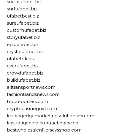
socialufabet.biz
surfufabet.biz
ufabetbest.biz
sureufabet.biz
customufabet.biz
storyufabet.biz
epicufabet.biz
crystalufabet.biz
ufabetok.biz
everufabet.biz
crowdufabet.biz
buildufabet.biz
alltransportnews.com
fashiontrandsnews.com
bbcreporters.com
cryptocasinoguid.com
leadingedgemarketingsolutionsmi.com
kastratigeneralcontractinginc.co
bestwholesalenfljerseysshop.com