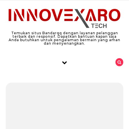
Skip to content
Temukan situs Bandarqq dengan layanan pelanggan
terbaik dan responsif. Dapatkan bantuan kapan saja
Anda butuhkan untuk pengalaman bermain yang aman
dan menyenangkan.