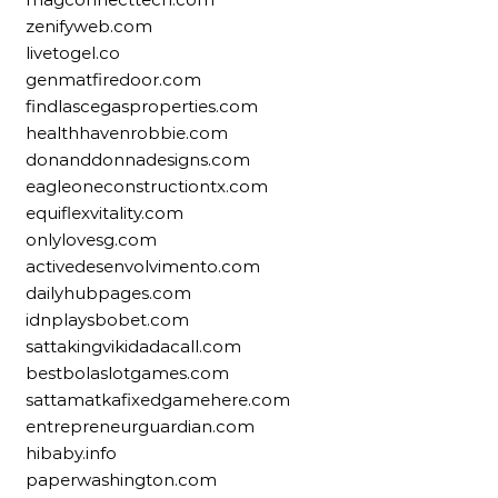
zenifyweb.com
livetogel.co
genmatfiredoor.com
findlascegasproperties.com
healthhavenrobbie.com
donanddonnadesigns.com
eagleoneconstructiontx.com
equiflexvitality.com
onlylovesg.com
activedesenvolvimento.com
dailyhubpages.com
idnplaysbobet.com
sattakingvikidadacall.com
bestbolaslotgames.com
sattamatkafixedgamehere.com
entrepreneurguardian.com
hibaby.info
paperwashington.com