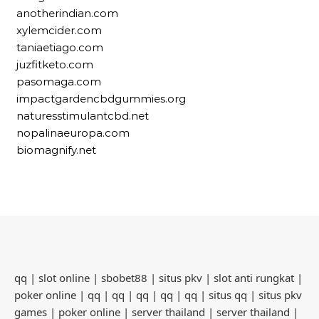
anotherindian.com
xylemcider.com
taniaetiago.com
juzfitketo.com
pasomaga.com
impactgardencbdgummies.org
naturesstimulantcbd.net
nopalinaeuropa.com
biomagnify.net
qq
|
slot online
|
sbobet88
|
situs pkv
|
slot anti rungkat
|
poker online
|
qq
|
qq
|
qq
|
qq
|
qq
|
situs qq
|
situs pkv
games
|
poker online
|
server thailand
|
server thailand
|