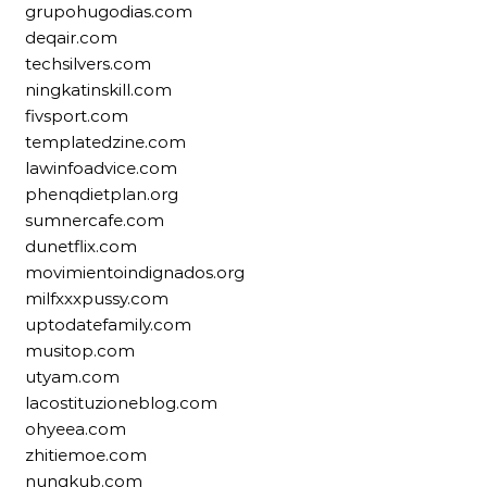
grupohugodias.com
deqair.com
techsilvers.com
ningkatinskill.com
fivsport.com
templatedzine.com
lawinfoadvice.com
phenqdietplan.org
sumnercafe.com
dunetflix.com
movimientoindignados.org
milfxxxpussy.com
uptodatefamily.com
musitop.com
utyam.com
lacostituzioneblog.com
ohyeea.com
zhitiemoe.com
nungkub.com