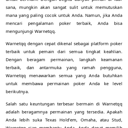
sana, mungkin akan sangat sulit untuk memutuskan
mana yang paling cocok untuk Anda. Namun, jika Anda
mencari pengalaman poker terbaik, Anda bisa
mengunjungi Warnetqq.
Warnetqq dengan cepat dikenal sebagai platform poker
terbaik untuk pemain dari semua tingkat keahlian.
Dengan beragam permainan, langkah keamanan
terbaik, dan antarmuka yang ramah pengguna,
Warnetqq menawarkan semua yang Anda butuhkan
untuk membawa permainan poker Anda ke level
berikutnya.
Salah satu keuntungan terbesar bermain di Warnetqq
adalah beragamnya permainan yang tersedia. Apakah
Anda lebih suka Texas Hold’em, Omaha, atau Stud,
Warnetqq siap membantu Anda. Anda dapat memilih