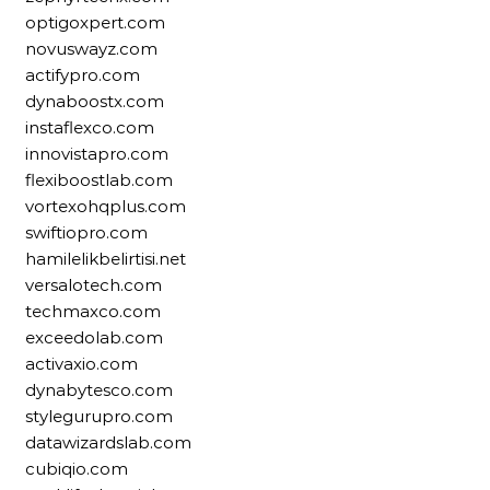
optigoxpert.com
novuswayz.com
actifypro.com
dynaboostx.com
instaflexco.com
innovistapro.com
flexiboostlab.com
vortexohqplus.com
swiftiopro.com
hamilelikbelirtisi.net
versalotech.com
techmaxco.com
exceedolab.com
activaxio.com
dynabytesco.com
stylegurupro.com
datawizardslab.com
cubiqio.com