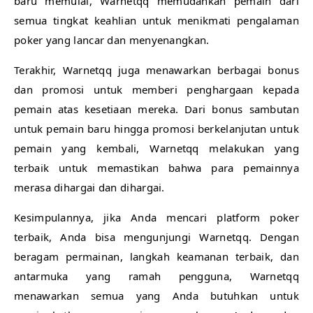
baru memulai, Warnetqq memudahkan pemain dari
semua tingkat keahlian untuk menikmati pengalaman
poker yang lancar dan menyenangkan.
Terakhir, Warnetqq juga menawarkan berbagai bonus
dan promosi untuk memberi penghargaan kepada
pemain atas kesetiaan mereka. Dari bonus sambutan
untuk pemain baru hingga promosi berkelanjutan untuk
pemain yang kembali, Warnetqq melakukan yang
terbaik untuk memastikan bahwa para pemainnya
merasa dihargai dan dihargai.
Kesimpulannya, jika Anda mencari platform poker
terbaik, Anda bisa mengunjungi Warnetqq. Dengan
beragam permainan, langkah keamanan terbaik, dan
antarmuka yang ramah pengguna, Warnetqq
menawarkan semua yang Anda butuhkan untuk