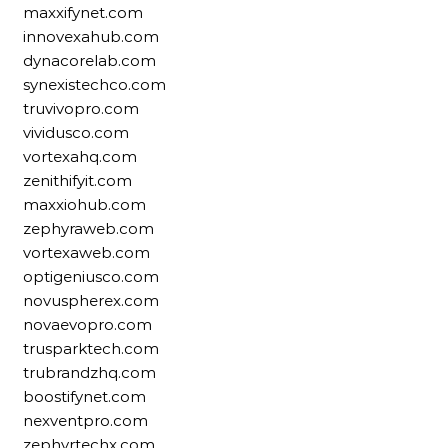
maxxifynet.com
innovexahub.com
dynacorelab.com
synexistechco.com
truvivopro.com
vividusco.com
vortexahq.com
zenithifyit.com
maxxiohub.com
zephyraweb.com
vortexaweb.com
optigeniusco.com
novuspherex.com
novaevopro.com
trusparktech.com
trubrandzhq.com
boostifynet.com
nexventpro.com
zephyrtechx.com