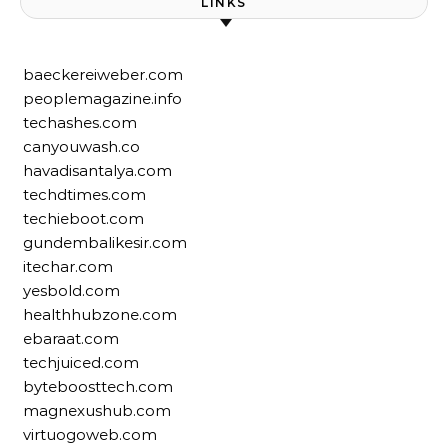
LINKS
baeckereiweber.com
peoplemagazine.info
techashes.com
canyouwash.co
havadisantalya.com
techdtimes.com
techieboot.com
gundembalikesir.com
itechar.com
yesbold.com
healthhubzone.com
ebaraat.com
techjuiced.com
byteboosttech.com
magnexushub.com
virtuogoweb.com