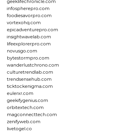
geeklifechronicle.com
infospherepro.com
foodiesavorpro.com
vortexohq.com
epicadventurepro.com
insightwavelab.com
lifeexplorerpro.com
novusgo.com
bytestormpro.com
wanderlustchrono.com
culturetrendlab.com
trendsensehub.com
ticktockenigma.com
eulerxr.com
geekifygenius.com
orbitextech.com
magconnecttech.com
zenifyweb.com
livetogel.co