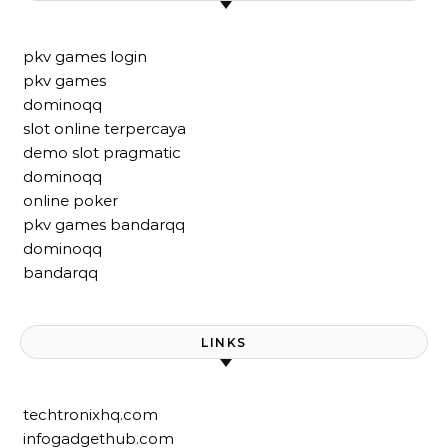
pkv games login
pkv games
dominoqq
slot online terpercaya
demo slot pragmatic
dominoqq
online poker
pkv games bandarqq
dominoqq
bandarqq
LINKS
techtronixhq.com
infogadgethub.com