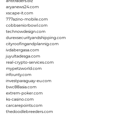
antitraders.biz
aryanews24.com
xscape-it.com
777azino-mobile.com
cobbseniorbowl.com
technowdesign.com
durexsecurityandshipping.com
cityroofingandplannig.com
ivdabergasa.com
juyultadesga.com
real-crypto-services.com
mypetzworld.com
infounty.com
investparaguay-eu.com
bwc88asia.com
extrem-poker.com
ks-casino.com
carcarepoints.com
thedoodlebreeders.com