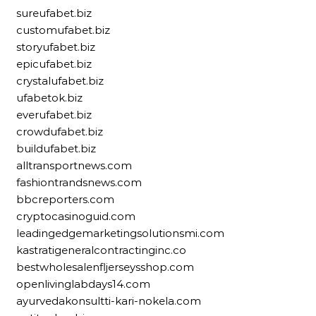
sureufabet.biz
customufabet.biz
storyufabet.biz
epicufabet.biz
crystalufabet.biz
ufabetok.biz
everufabet.biz
crowdufabet.biz
buildufabet.biz
alltransportnews.com
fashiontrandsnews.com
bbcreporters.com
cryptocasinoguid.com
leadingedgemarketingsolutionsmi.com
kastratigeneralcontractinginc.co
bestwholesalenfljerseysshop.com
openlivinglabdays14.com
ayurvedakonsultti-kari-nokela.com