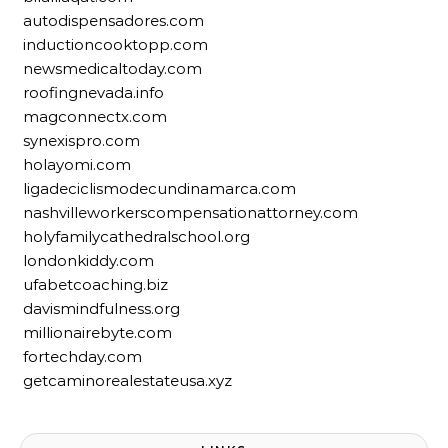
autodispensadores.com
inductioncooktopp.com
newsmedicaltoday.com
roofingnevada.info
magconnectx.com
synexispro.com
holayomi.com
ligadeciclismodecundinamarca.com
nashvilleworkerscompensationattorney.com
holyfamilycathedralschool.org
londonkiddy.com
ufabetcoaching.biz
davismindfulness.org
millionairebyte.com
fortechday.com
getcaminorealestateusa.xyz