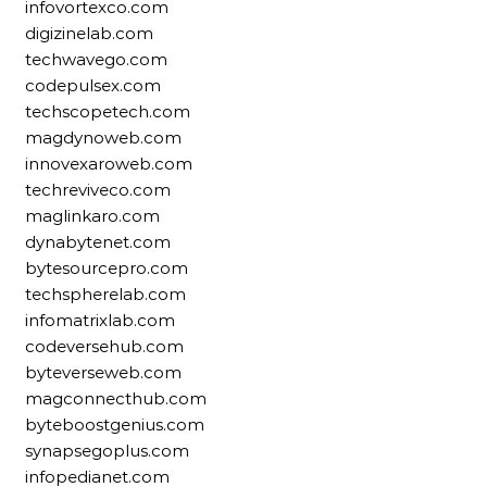
infovortexco.com
digizinelab.com
techwavego.com
codepulsex.com
techscopetech.com
magdynoweb.com
innovexaroweb.com
techreviveco.com
maglinkaro.com
dynabytenet.com
bytesourcepro.com
techspherelab.com
infomatrixlab.com
codeversehub.com
byteverseweb.com
magconnecthub.com
byteboostgenius.com
synapsegoplus.com
infopedianet.com