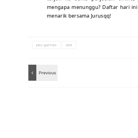
mengapa menunggu? Daftar hari ini 
menarik bersama Jurusqq!
pkv games
slot