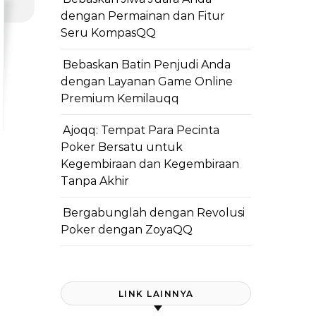
dengan Permainan dan Fitur
Seru KompasQQ
Bebaskan Batin Penjudi Anda
dengan Layanan Game Online
Premium Kemilauqq
Ajoqq: Tempat Para Pecinta
Poker Bersatu untuk
Kegembiraan dan Kegembiraan
Tanpa Akhir
Bergabunglah dengan Revolusi
Poker dengan ZoyaQQ
LINK LAINNYA