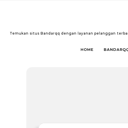
Skip to content
Temukan situs Bandarqq dengan layanan pelanggan terba
HOME
BANDARQ