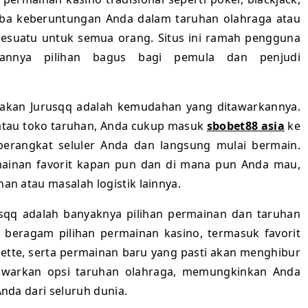
coba keberuntungan Anda dalam taruhan olahraga atau
 sesuatu untuk semua orang. Situs ini ramah pengguna
kannya pilihan bagus bagi pemula dan penjudi
akan Jurusqq adalah kemudahan yang ditawarkannya.
k atau toko taruhan, Anda cukup masuk
sbobet88 asia
ke
 perangkat seluler Anda dan langsung mulai bermain.
mainan favorit kapan pun dan di mana pun Anda mau,
an atau masalah logistik lainnya.
qq adalah banyaknya pilihan permainan dan taruhan
n beragam pilihan permainan kasino, termasuk favorit
oulette, serta permainan baru yang pasti akan menghibur
nawarkan opsi taruhan olahraga, memungkinkan Anda
Anda dari seluruh dunia.