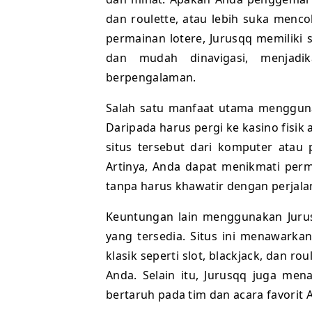
dan roulette, atau lebih suka men
permainan lotere, Jurusqq memiliki
dan mudah dinavigasi, menjadi
berpengalaman.
Salah satu manfaat utama menggun
Daripada harus pergi ke kasino fisi
situs tersebut dari komputer atau
Artinya, Anda dapat menikmati per
tanpa harus khawatir dengan perjalan
Keuntungan lain menggunakan Jurus
yang tersedia. Situs ini menawarka
klasik seperti slot, blackjack, dan r
Anda. Selain itu, Jurusqq juga me
bertaruh pada tim dan acara favorit 