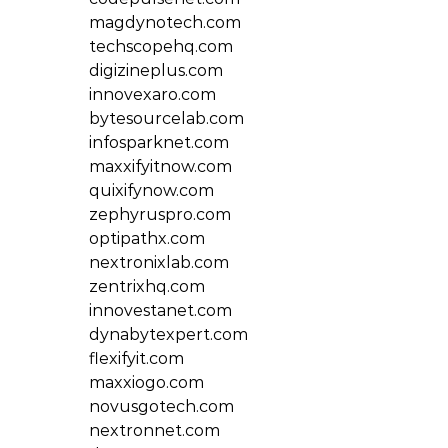
magdynotech.com
techscopehq.com
digizineplus.com
innovexaro.com
bytesourcelab.com
infosparknet.com
maxxifyitnow.com
quixifynow.com
zephyruspro.com
optipathx.com
nextronixlab.com
zentrixhq.com
innovestanet.com
dynabytexpert.com
flexifyit.com
maxxiogo.com
novusgotech.com
nextronnet.com