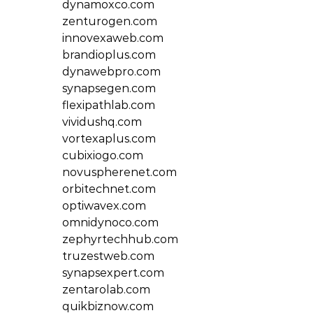
dynamoxco.com
zenturogen.com
innovexaweb.com
brandioplus.com
dynawebpro.com
synapsegen.com
flexipathlab.com
vividushq.com
vortexaplus.com
cubixiogo.com
novuspherenet.com
orbitechnet.com
optiwavex.com
omnidynoco.com
zephyrtechhub.com
truzestweb.com
synapsexpert.com
zentarolab.com
quikbiznow.com