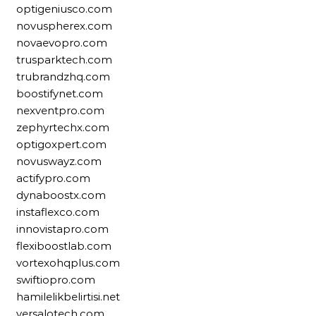
optigeniusco.com
novuspherex.com
novaevopro.com
trusparktech.com
trubrandzhq.com
boostifynet.com
nexventpro.com
zephyrtechx.com
optigoxpert.com
novuswayz.com
actifypro.com
dynaboostx.com
instaflexco.com
innovistapro.com
flexiboostlab.com
vortexohqplus.com
swiftiopro.com
hamilelikbelirtisi.net
versalotech.com