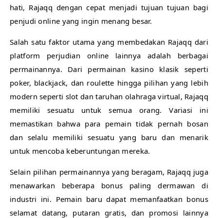
hati, Rajaqq dengan cepat menjadi tujuan tujuan bagi
penjudi online yang ingin menang besar.
Salah satu faktor utama yang membedakan Rajaqq dari
platform perjudian online lainnya adalah berbagai
permainannya. Dari permainan kasino klasik seperti
poker, blackjack, dan roulette hingga pilihan yang lebih
modern seperti slot dan taruhan olahraga virtual, Rajaqq
memiliki sesuatu untuk semua orang. Variasi ini
memastikan bahwa para pemain tidak pernah bosan
dan selalu memiliki sesuatu yang baru dan menarik
untuk mencoba keberuntungan mereka.
Selain pilihan permainannya yang beragam, Rajaqq juga
menawarkan beberapa bonus paling dermawan di
industri ini. Pemain baru dapat memanfaatkan bonus
selamat datang, putaran gratis, dan promosi lainnya