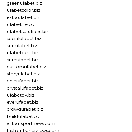
greenufabet.biz
ufabetcolor.biz
extraufabet.biz
ufabetlife.biz
ufabetsolutions.biz
socialufabet.biz
surfufabet.biz
ufabetbest.biz
sureufabet.biz
customufabet.biz
storyufabet.biz
epicufabet.biz
crystalufabet.biz
ufabetok.biz
everufabet.biz
crowdufabet.biz
buildufabet.biz
alltransportnews.com
fashiontrandsnews.com