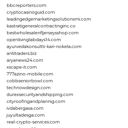
bbcreporters.com
cryptocasinoguid.com
leadingedgemarketingsolutionsmi.com
kastratigeneralcontractinginc.co
bestwholesalenfljerseysshop.com
openlivinglabdays14.com
ayurvedakonsultti-kari-nokela.com
antitraders.biz
aryanews24.com
xscape-it.com
777azino-mobile.com
cobbseniorbowl.com
technowdesign.com
durexsecurityandshipping.com
cityroofingandplannig.com
ivdabergasa.com
juyultadesga.com
real-crypto-services.com