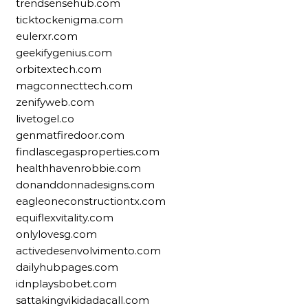
trendsensehub.com
ticktockenigma.com
eulerxr.com
geekifygenius.com
orbitextech.com
magconnecttech.com
zenifyweb.com
livetogel.co
genmatfiredoor.com
findlascegasproperties.com
healthhavenrobbie.com
donanddonnadesigns.com
eagleoneconstructiontx.com
equiflexvitality.com
onlylovesg.com
activedesenvolvimento.com
dailyhubpages.com
idnplaysbobet.com
sattakingvikidadacall.com