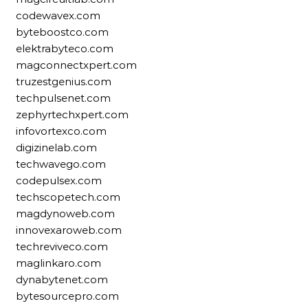
codewavex.com
byteboostco.com
elektrabyteco.com
magconnectxpert.com
truzestgenius.com
techpulsenet.com
zephyrtechxpert.com
infovortexco.com
digizinelab.com
techwavego.com
codepulsex.com
techscopetech.com
magdynoweb.com
innovexaroweb.com
techreviveco.com
maglinkaro.com
dynabytenet.com
bytesourcepro.com