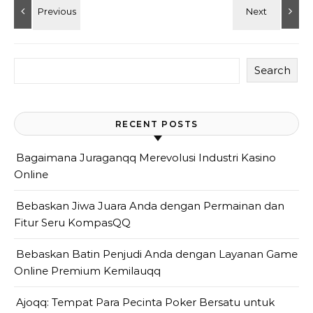
Search
RECENT POSTS
Bagaimana Juraganqq Merevolusi Industri Kasino
Online
Bebaskan Jiwa Juara Anda dengan Permainan dan
Fitur Seru KompasQQ
Bebaskan Batin Penjudi Anda dengan Layanan Game
Online Premium Kemilauqq
Ajoqq: Tempat Para Pecinta Poker Bersatu untuk