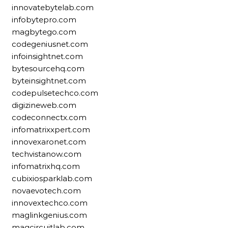
innovatebytelab.com
infobytepro.com
magbytego.com
codegeniusnet.com
infoinsightnet.com
bytesourcehq.com
byteinsightnet.com
codepulsetechco.com
digizineweb.com
codeconnectx.com
infomatrixxpert.com
innovexaronet.com
techvistanow.com
infomatrixhq.com
cubixiosparklab.com
novaevotech.com
innovextechco.com
maglinkgenius.com
magcircuitlab.com