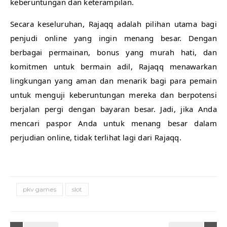
keberuntungan dan keterampilan.
Secara keseluruhan, Rajaqq adalah pilihan utama bagi
penjudi online yang ingin menang besar. Dengan
berbagai permainan, bonus yang murah hati, dan
komitmen untuk bermain adil, Rajaqq menawarkan
lingkungan yang aman dan menarik bagi para pemain
untuk menguji keberuntungan mereka dan berpotensi
berjalan pergi dengan bayaran besar. Jadi, jika Anda
mencari paspor Anda untuk menang besar dalam
perjudian online, tidak terlihat lagi dari Rajaqq.
pkv games
slot