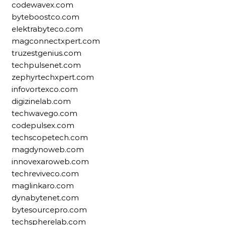
codewavex.com
byteboostco.com
elektrabyteco.com
magconnectxpert.com
truzestgenius.com
techpulsenet.com
zephyrtechxpert.com
infovortexco.com
digizinelab.com
techwavego.com
codepulsex.com
techscopetech.com
magdynoweb.com
innovexaroweb.com
techreviveco.com
maglinkaro.com
dynabytenet.com
bytesourcepro.com
techspherelab.com