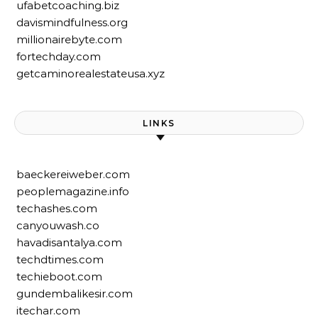
ufabetcoaching.biz
davismindfulness.org
millionairebyte.com
fortechday.com
getcaminorealestateusa.xyz
LINKS
baeckereiweber.com
peoplemagazine.info
techashes.com
canyouwash.co
havadisantalya.com
techdtimes.com
techieboot.com
gundembalikesir.com
itechar.com