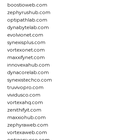
boostioweb.com
zephyrushub.com
optipathlab.com
dynabytelab.com
evolvionet.com
synexisplus.com
vortexonet.com
maxxifynet.com
innovexahub.com
dynacorelab.com
synexistechco.com
truvivopro.com
vividusco.com
vortexahq.com
zenithifyit.com
maxxiohub.com
zephyraweb.com
vortexaweb.com
optigeniusco.com