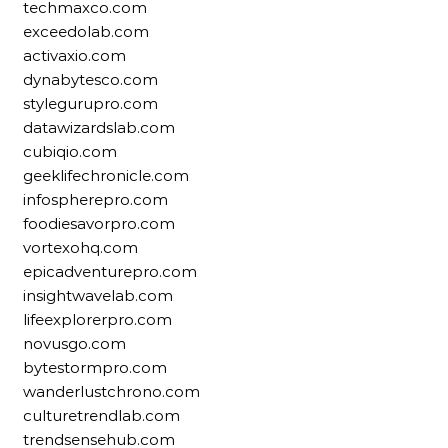
techmaxco.com
exceedolab.com
activaxio.com
dynabytesco.com
stylegurupro.com
datawizardslab.com
cubiqio.com
geeklifechronicle.com
infospherepro.com
foodiesavorpro.com
vortexohq.com
epicadventurepro.com
insightwavelab.com
lifeexplorerpro.com
novusgo.com
bytestormpro.com
wanderlustchrono.com
culturetrendlab.com
trendsensehub.com