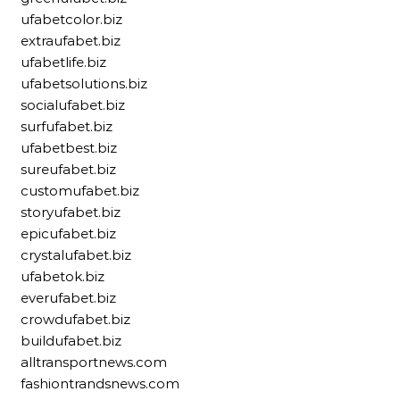
ufabetcolor.biz
extraufabet.biz
ufabetlife.biz
ufabetsolutions.biz
socialufabet.biz
surfufabet.biz
ufabetbest.biz
sureufabet.biz
customufabet.biz
storyufabet.biz
epicufabet.biz
crystalufabet.biz
ufabetok.biz
everufabet.biz
crowdufabet.biz
buildufabet.biz
alltransportnews.com
fashiontrandsnews.com