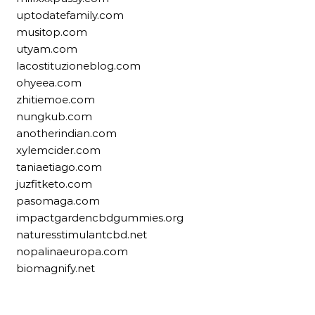
uptodatefamily.com
musitop.com
utyam.com
lacostituzioneblog.com
ohyeea.com
zhitiemoe.com
nungkub.com
anotherindian.com
xylemcider.com
taniaetiago.com
juzfitketo.com
pasomaga.com
impactgardencbdgummies.org
naturesstimulantcbd.net
nopalinaeuropa.com
biomagnify.net