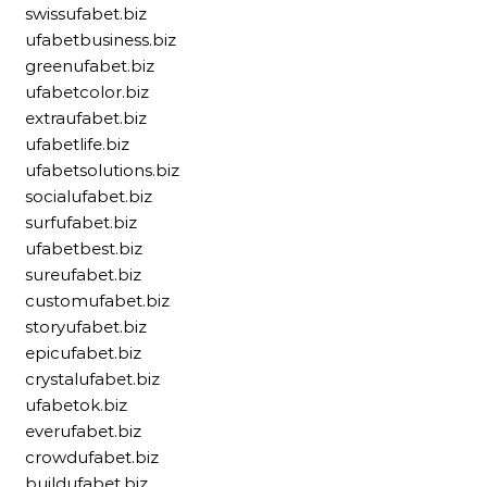
swissufabet.biz
ufabetbusiness.biz
greenufabet.biz
ufabetcolor.biz
extraufabet.biz
ufabetlife.biz
ufabetsolutions.biz
socialufabet.biz
surfufabet.biz
ufabetbest.biz
sureufabet.biz
customufabet.biz
storyufabet.biz
epicufabet.biz
crystalufabet.biz
ufabetok.biz
everufabet.biz
crowdufabet.biz
buildufabet.biz