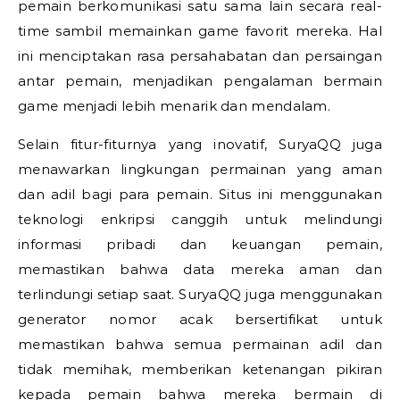
pemain berkomunikasi satu sama lain secara real-
time sambil memainkan game favorit mereka. Hal
ini menciptakan rasa persahabatan dan persaingan
antar pemain, menjadikan pengalaman bermain
game menjadi lebih menarik dan mendalam.
Selain fitur-fiturnya yang inovatif, SuryaQQ juga
menawarkan lingkungan permainan yang aman
dan adil bagi para pemain. Situs ini menggunakan
teknologi enkripsi canggih untuk melindungi
informasi pribadi dan keuangan pemain,
memastikan bahwa data mereka aman dan
terlindungi setiap saat. SuryaQQ juga menggunakan
generator nomor acak bersertifikat untuk
memastikan bahwa semua permainan adil dan
tidak memihak, memberikan ketenangan pikiran
kepada pemain bahwa mereka bermain di