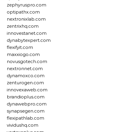
zephyruspro.com
optipathx.com
nextronixlab.com
zentrixhq.com
innovestanet.com
dynabytexpert.com
flexifyit.com
maxxiogo.com
novusgotech.com
nextronnet.com
dynamoxco.com
zenturogen.com
innovexaweb.com
brandioplus.com
dynawebpro.com
synapsegen.com
flexipathlab.com
vividushq.com