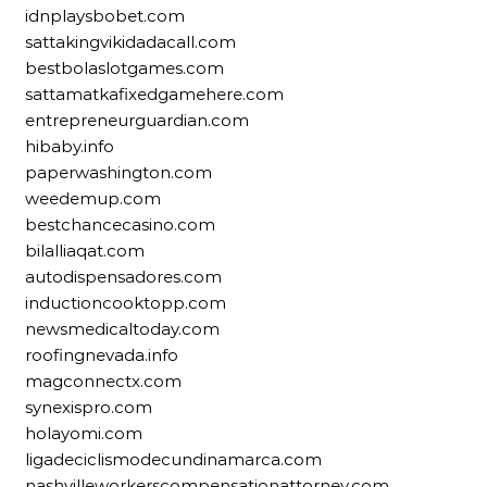
idnplaysbobet.com
sattakingvikidadacall.com
bestbolaslotgames.com
sattamatkafixedgamehere.com
entrepreneurguardian.com
hibaby.info
paperwashington.com
weedemup.com
bestchancecasino.com
bilalliaqat.com
autodispensadores.com
inductioncooktopp.com
newsmedicaltoday.com
roofingnevada.info
magconnectx.com
synexispro.com
holayomi.com
ligadeciclismodecundinamarca.com
nashvilleworkerscompensationattorney.com