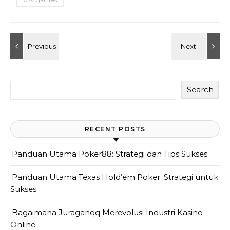
Search
RECENT POSTS
Panduan Utama Poker88: Strategi dan Tips Sukses
Panduan Utama Texas Hold’em Poker: Strategi untuk
Sukses
Bagaimana Juraganqq Merevolusi Industri Kasino
Online