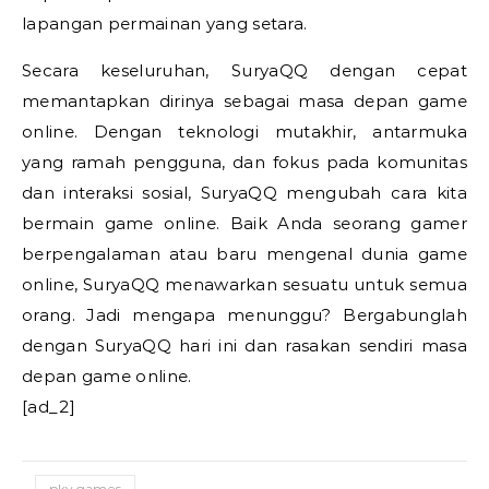
lapangan permainan yang setara.
Secara keseluruhan, SuryaQQ dengan cepat
memantapkan dirinya sebagai masa depan game
online. Dengan teknologi mutakhir, antarmuka
yang ramah pengguna, dan fokus pada komunitas
dan interaksi sosial, SuryaQQ mengubah cara kita
bermain game online. Baik Anda seorang gamer
berpengalaman atau baru mengenal dunia game
online, SuryaQQ menawarkan sesuatu untuk semua
orang. Jadi mengapa menunggu? Bergabunglah
dengan SuryaQQ hari ini dan rasakan sendiri masa
depan game online.
[ad_2]
pkv games