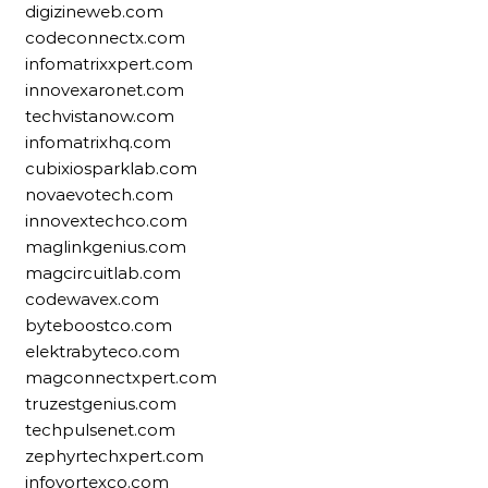
digizineweb.com
codeconnectx.com
infomatrixxpert.com
innovexaronet.com
techvistanow.com
infomatrixhq.com
cubixiosparklab.com
novaevotech.com
innovextechco.com
maglinkgenius.com
magcircuitlab.com
codewavex.com
byteboostco.com
elektrabyteco.com
magconnectxpert.com
truzestgenius.com
techpulsenet.com
zephyrtechxpert.com
infovortexco.com