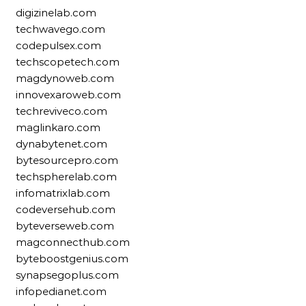
digizinelab.com
techwavego.com
codepulsex.com
techscopetech.com
magdynoweb.com
innovexaroweb.com
techreviveco.com
maglinkaro.com
dynabytenet.com
bytesourcepro.com
techspherelab.com
infomatrixlab.com
codeversehub.com
byteverseweb.com
magconnecthub.com
byteboostgenius.com
synapsegoplus.com
infopedianet.com