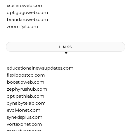
xceleroweb.com
optigogoweb.com
brandaroweb.com
zoomifyit.com
LINKS
educationalnewsupdates.com
flexiboostco.com
boostioweb.com
zephyrushub.com
optipathlab.com
dynabytelab.com
evolvionet.com
synexisplus.com
vortexonet.com