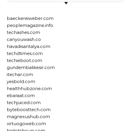
baeckereiweber.com
peoplemagazine.info
techashes.com
canyouwash.co
havadisantalya.com
techdtimes.com
techieboot.com
gundembalikesir.com
itechar.com
yesbold.com
healthhubzone.com
ebaraat.com
techjuiced.com
byteboosttech.com
magnexushub.com
virtuogoweb.com
biglotshours.com