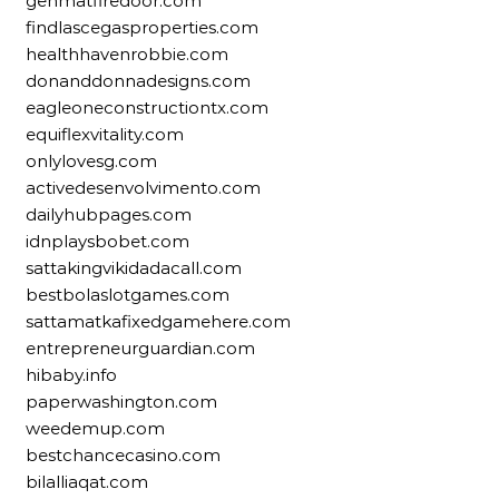
genmatfiredoor.com
findlascegasproperties.com
healthhavenrobbie.com
donanddonnadesigns.com
eagleoneconstructiontx.com
equiflexvitality.com
onlylovesg.com
activedesenvolvimento.com
dailyhubpages.com
idnplaysbobet.com
sattakingvikidadacall.com
bestbolaslotgames.com
sattamatkafixedgamehere.com
entrepreneurguardian.com
hibaby.info
paperwashington.com
weedemup.com
bestchancecasino.com
bilalliaqat.com