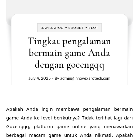
-
-
BANDARQQ
SBOBET
SLOT
Tingkat pengalaman
bermain game Anda
dengan gocengqq
July 4, 2025
- By
admin@innovexarotech.com
Apakah Anda ingin membawa pengalaman bermain
game Anda ke level berikutnya? Tidak terlihat lagi dari
Gocengqq, platform game online yang menawarkan
berbagai macam game untuk Anda nikmati. Apakah