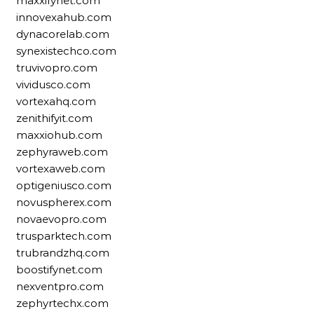
maxxifynet.com
innovexahub.com
dynacorelab.com
synexistechco.com
truvivopro.com
vividusco.com
vortexahq.com
zenithifyit.com
maxxiohub.com
zephyraweb.com
vortexaweb.com
optigeniusco.com
novuspherex.com
novaevopro.com
trusparktech.com
trubrandzhq.com
boostifynet.com
nexventpro.com
zephyrtechx.com