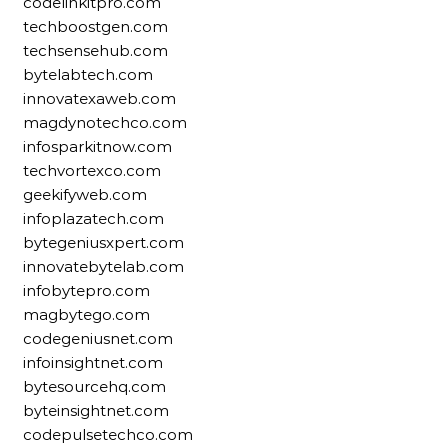
codelinkitpro.com
techboostgen.com
techsensehub.com
bytelabtech.com
innovatexaweb.com
magdynotechco.com
infosparkitnow.com
techvortexco.com
geekifyweb.com
infoplazatech.com
bytegeniusxpert.com
innovatebytelab.com
infobytepro.com
magbytego.com
codegeniusnet.com
infoinsightnet.com
bytesourcehq.com
byteinsightnet.com
codepulsetechco.com