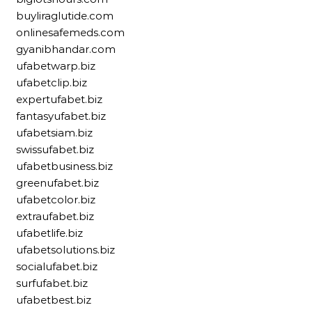
buyliraglutide.com
onlinesafemeds.com
gyanibhandar.com
ufabetwarp.biz
ufabetclip.biz
expertufabet.biz
fantasyufabet.biz
ufabetsiam.biz
swissufabet.biz
ufabetbusiness.biz
greenufabet.biz
ufabetcolor.biz
extraufabet.biz
ufabetlife.biz
ufabetsolutions.biz
socialufabet.biz
surfufabet.biz
ufabetbest.biz