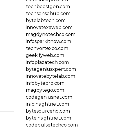
techboostgen.com
techsensehub.com
bytelabtech.com
innovatexaweb.com
magdynotechco.com
infosparkitnow.com
techvortexco.com
geekifyweb.com
infoplazatech.com
bytegeniusxpert.com
innovatebytelab.com
infobytepro.com
magbytego.com
codegeniusnet.com
infoinsightnet.com
bytesourcehq.com
byteinsightnet.com
codepulsetechco.com