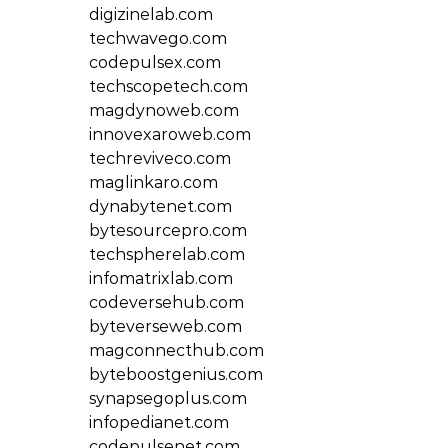
digizinelab.com
techwavego.com
codepulsex.com
techscopetech.com
magdynoweb.com
innovexaroweb.com
techreviveco.com
maglinkaro.com
dynabytenet.com
bytesourcepro.com
techspherelab.com
infomatrixlab.com
codeversehub.com
byteverseweb.com
magconnecthub.com
byteboostgenius.com
synapsegoplus.com
infopedianet.com
codepulsenet.com