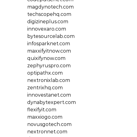
magdynotech.com
techscopehq.com
digizineplus.com
innovexaro.com
bytesourcelab.com
infosparknet.com
maxxifyitnow.com
quixifynow.com
zephyruspro.com
optipathx.com
nextronixlab.com
zentrixhq.com
innovestanet.com
dynabytexpert.com
flexifyit.com
maxxiogo.com
novusgotech.com
nextronnet.com