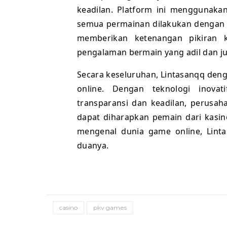
keadilan. Platform ini menggunaka
semua permainan dilakukan dengan 
memberikan ketenangan pikiran
pengalaman bermain yang adil dan juj
Secara keseluruhan, Lintasanqq den
online. Dengan teknologi inova
transparansi dan keadilan, perusa
dapat diharapkan pemain dari kasi
mengenal dunia game online, Lin
duanya.
casino
pkv games