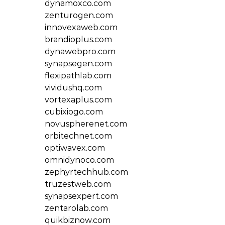
dynamoxco.com
zenturogen.com
innovexaweb.com
brandioplus.com
dynawebpro.com
synapsegen.com
flexipathlab.com
vividushq.com
vortexaplus.com
cubixiogo.com
novuspherenet.com
orbitechnet.com
optiwavex.com
omnidynoco.com
zephyrtechhub.com
truzestweb.com
synapsexpert.com
zentarolab.com
quikbiznow.com