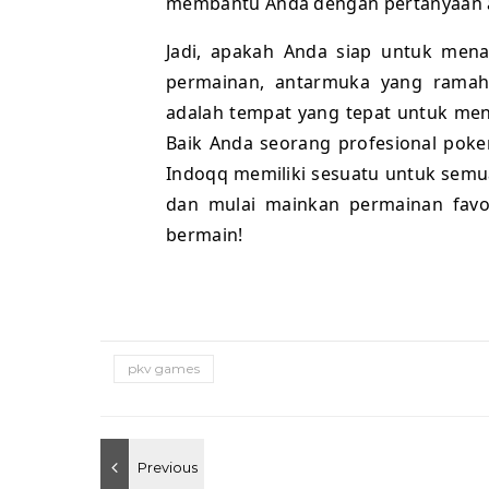
membantu Anda dengan pertanyaan a
Jadi, apakah Anda siap untuk men
permainan, antarmuka yang ramah
adalah tempat yang tepat untuk men
Baik Anda seorang profesional poke
Indoqq memiliki sesuatu untuk semu
dan mulai mainkan permainan favo
bermain!
pkv games