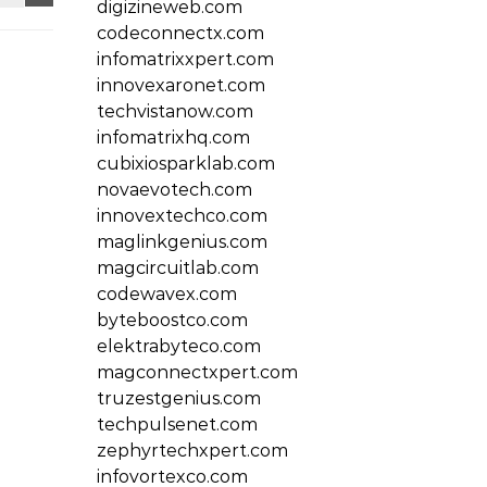
digizineweb.com
codeconnectx.com
infomatrixxpert.com
innovexaronet.com
techvistanow.com
infomatrixhq.com
cubixiosparklab.com
novaevotech.com
innovextechco.com
maglinkgenius.com
magcircuitlab.com
codewavex.com
byteboostco.com
elektrabyteco.com
magconnectxpert.com
truzestgenius.com
techpulsenet.com
zephyrtechxpert.com
infovortexco.com