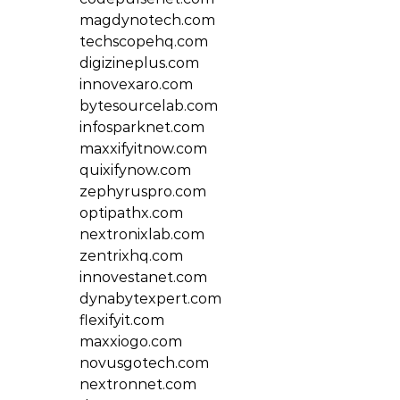
magdynotech.com
techscopehq.com
digizineplus.com
innovexaro.com
bytesourcelab.com
infosparknet.com
maxxifyitnow.com
quixifynow.com
zephyruspro.com
optipathx.com
nextronixlab.com
zentrixhq.com
innovestanet.com
dynabytexpert.com
flexifyit.com
maxxiogo.com
novusgotech.com
nextronnet.com