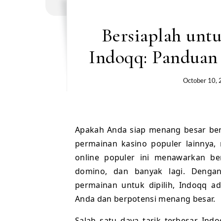
Bersiaplah unt
Indoqq: Panduan
October 10,
Apakah Anda siap menang besar ber
permainan kasino populer lainnya,
online populer ini menawarkan b
domino, dan banyak lagi. Deng
permainan untuk dipilih, Indoqq a
Anda dan berpotensi menang besar.
Salah satu daya tarik terbesar Ind