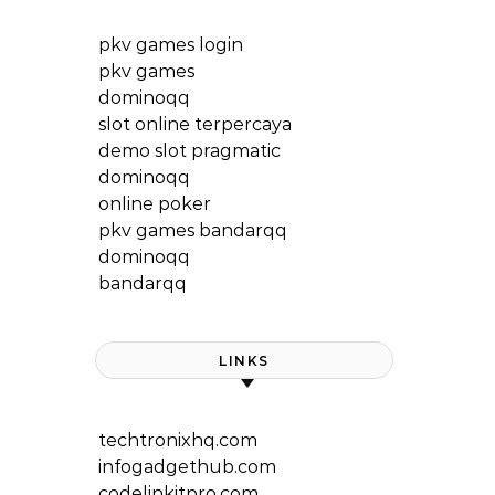
pkv games login
pkv games
dominoqq
slot online terpercaya
demo slot pragmatic
dominoqq
online poker
pkv games bandarqq
dominoqq
bandarqq
LINKS
techtronixhq.com
infogadgethub.com
codelinkitpro.com