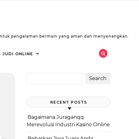
n untuk pengalaman bermain yang aman dan menyenangkan.
 JUDI ONLINE
Search
RECENT POSTS
Bagaimana Juraganqq
Merevolusi Industri Kasino Online
Bebaskan Jiwa Juara Anda