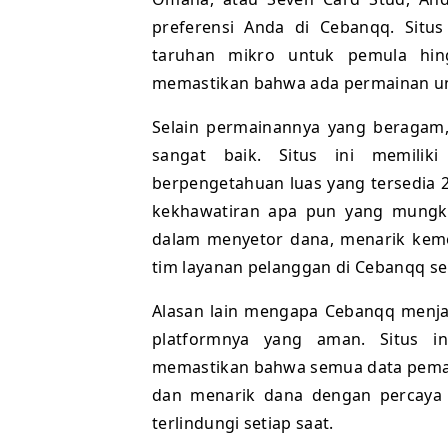
preferensi Anda di Cebanqq. Situs
taruhan mikro untuk pemula hin
memastikan bahwa ada permainan u
Selain permainannya yang beragam
sangat baik. Situs ini memili
berpengetahuan luas yang tersedia
kekhawatiran apa pun yang mungk
dalam menyetor dana, menarik kem
tim layanan pelanggan di Cebanqq se
Alasan lain mengapa Cebanqq menja
platformnya yang aman. Situs in
memastikan bahwa semua data pemai
dan menarik dana dengan percaya 
terlindungi setiap saat.