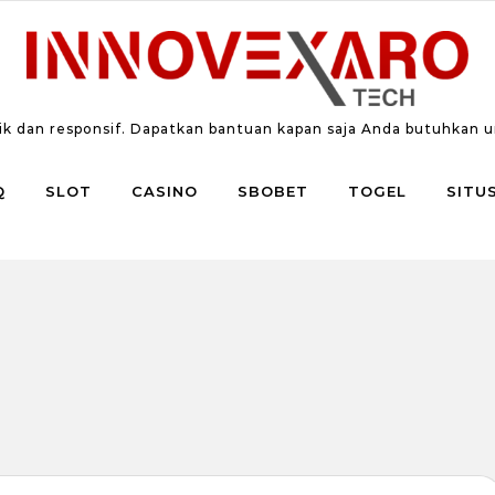
ik dan responsif. Dapatkan bantuan kapan saja Anda butuhka
Q
SLOT
CASINO
SBOBET
TOGEL
SITUS