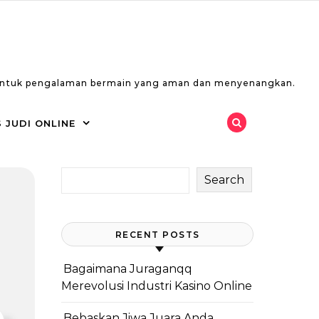
n untuk pengalaman bermain yang aman dan menyenangkan.
 JUDI ONLINE
Search
RECENT POSTS
Bagaimana Juraganqq
Merevolusi Industri Kasino Online
Bebaskan Jiwa Juara Anda