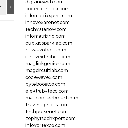
digizineweb.com
codeconnectx.com
infomatrixxpert.com
innovexaronet.com
techvistanow.com
infomatrixhq.com
cubixiosparklab.com
novaevotech.com
innovextechco.com
maglinkgenius.com
magcircuitlab.com
codewavex.com
byteboostco.com
elektrabyteco.com
magconnectxpert.com
truzestgenius.com
techpulsenet.com
zephyrtechxpert.com
infovortexco.com