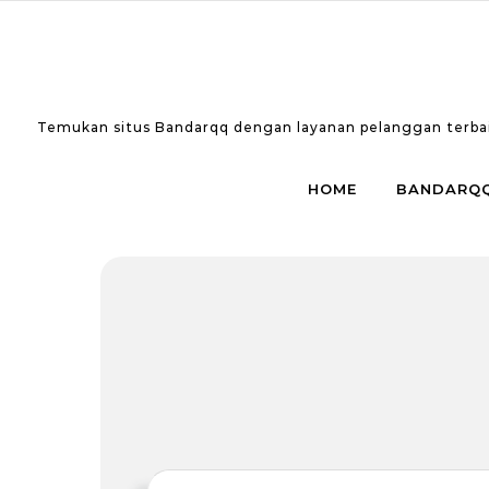
Skip to content
Temukan situs Bandarqq dengan layanan pelanggan terba
HOME
BANDARQ