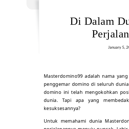
Di Dalam Du
Perjala
January 5, 
Masterdomino99 adalah nama yang 
penggemar domino di seluruh dunia. 
domino ini telah mengokohkan posi
dunia. Tapi apa yang membedak
kesuksesannya?
Untuk memahami dunia Masterdomi