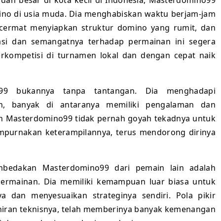
dan besar di kota kecil di Indonesia, Masterdomino99
o di usia muda. Dia menghabiskan waktu berjam-jam
 cermat menyiapkan struktur domino yang rumit, dan
si dan semangatnya terhadap permainan ini segera
erkompetisi di turnamen lokal dan dengan cepat naik
99 bukannya tanpa tantangan. Dia menghadapi
in, banyak di antaranya memiliki pengalaman dan
n Masterdomino99 tidak pernah goyah tekadnya untuk
empurnakan keterampilannya, terus mendorong dirinya
mbedakan Masterdomino99 dari pemain lain adalah
permainan. Dia memiliki kemampuan luar biasa untuk
a dan menyesuaikan strateginya sendiri. Pola pikir
ahiran teknisnya, telah memberinya banyak kemenangan