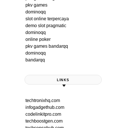
pkv games
dominoqq
slot online terpercaya
demo slot pragmatic
dominoqq
online poker
pkv games bandarqq
dominoqq
bandarqq
LINKS
techtronixhq.com
infogadgethub.com
codelinkitpro.com
techboostgen.com
techsensehub.com