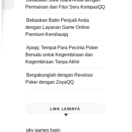
Permainan dan Fitur Seru KompasQQ
Bebaskan Batin Penjudi Anda
dengan Layanan Game Online
Premium Kemilauqq
Ajoqq: Tempat Para Pecinta Poker
Bersatu untuk Kegembiraan dan
Kegembiraan Tanpa Akhir
Bergabunglah dengan Revolusi
Poker dengan ZoyaQQ
LINK LAINNYA
pkv games login