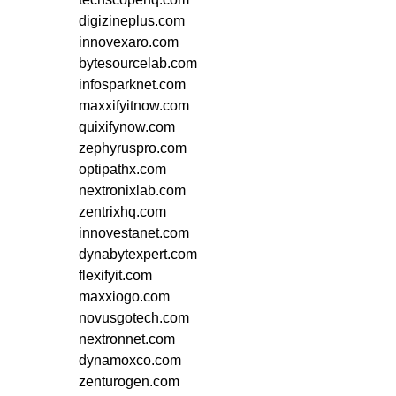
digizineplus.com
innovexaro.com
bytesourcelab.com
infosparknet.com
maxxifyitnow.com
quixifynow.com
zephyruspro.com
optipathx.com
nextronixlab.com
zentrixhq.com
innovestanet.com
dynabytexpert.com
flexifyit.com
maxxiogo.com
novusgotech.com
nextronnet.com
dynamoxco.com
zenturogen.com