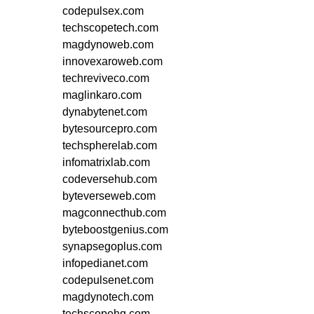
codepulsex.com
techscopetech.com
magdynoweb.com
innovexaroweb.com
techreviveco.com
maglinkaro.com
dynabytenet.com
bytesourcepro.com
techspherelab.com
infomatrixlab.com
codeversehub.com
byteverseweb.com
magconnecthub.com
byteboostgenius.com
synapsegoplus.com
infopedianet.com
codepulsenet.com
magdynotech.com
techscopehq.com