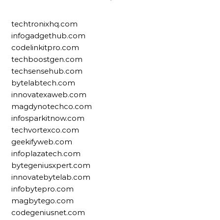
techtronixhq.com
infogadgethub.com
codelinkitpro.com
techboostgen.com
techsensehub.com
bytelabtech.com
innovatexaweb.com
magdynotechco.com
infosparkitnow.com
techvortexco.com
geekifyweb.com
infoplazatech.com
bytegeniusxpert.com
innovatebytelab.com
infobytepro.com
magbytego.com
codegeniusnet.com