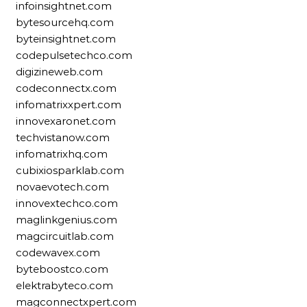
infoinsightnet.com
bytesourcehq.com
byteinsightnet.com
codepulsetechco.com
digizineweb.com
codeconnectx.com
infomatrixxpert.com
innovexaronet.com
techvistanow.com
infomatrixhq.com
cubixiosparklab.com
novaevotech.com
innovextechco.com
maglinkgenius.com
magcircuitlab.com
codewavex.com
byteboostco.com
elektrabyteco.com
magconnectxpert.com