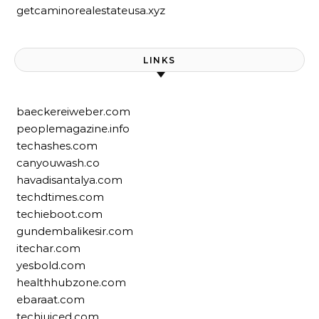
getcaminorealestateusa.xyz
LINKS
baeckereiweber.com
peoplemagazine.info
techashes.com
canyouwash.co
havadisantalya.com
techdtimes.com
techieboot.com
gundembalikesir.com
itechar.com
yesbold.com
healthhubzone.com
ebaraat.com
techjuiced.com