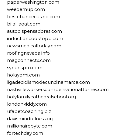
paperwashington.com
weedemup.com
bestchancecasino.com
bilalliaqat.com
autodispensadores.com
inductioncooktopp.com
newsmedicaltoday.com
roofingnevada.info
magconnectx.com
synexispro.com
holayomi.com
ligadeciclismodecundinamarca.com
nashvilleworkerscompensationattorney.com
holyfamilycathedralschool.org
londonkiddy.com
ufabetcoaching.biz
davismindfulness.org
millionairebyte.com
fortechday.com