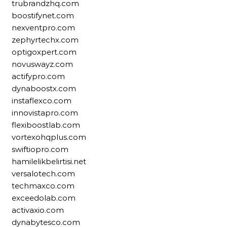
trubrandzhq.com
boostifynet.com
nexventpro.com
zephyrtechx.com
optigoxpert.com
novuswayz.com
actifypro.com
dynaboostx.com
instaflexco.com
innovistapro.com
flexiboostlab.com
vortexohqplus.com
swiftiopro.com
hamilelikbelirtisi.net
versalotech.com
techmaxco.com
exceedolab.com
activaxio.com
dynabytesco.com