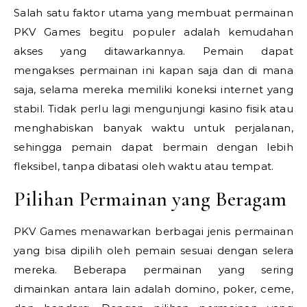
Salah satu faktor utama yang membuat permainan
PKV Games begitu populer adalah kemudahan
akses yang ditawarkannya. Pemain dapat
mengakses permainan ini kapan saja dan di mana
saja, selama mereka memiliki koneksi internet yang
stabil. Tidak perlu lagi mengunjungi kasino fisik atau
menghabiskan banyak waktu untuk perjalanan,
sehingga pemain dapat bermain dengan lebih
fleksibel, tanpa dibatasi oleh waktu atau tempat.
Pilihan Permainan yang Beragam
PKV Games menawarkan berbagai jenis permainan
yang bisa dipilih oleh pemain sesuai dengan selera
mereka. Beberapa permainan yang sering
dimainkan antara lain adalah domino, poker, ceme,