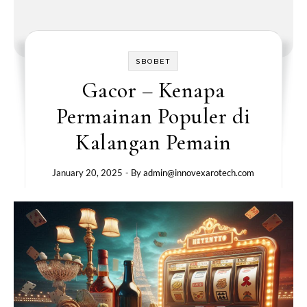
SBOBET
Gacor – Kenapa
Permainan Populer di
Kalangan Pemain
January 20, 2025
- By
admin@innovexarotech.com