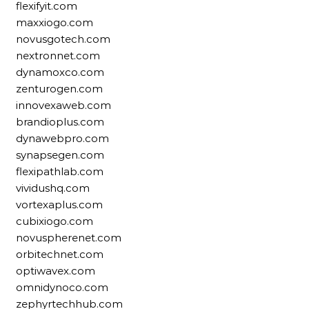
flexifyit.com
maxxiogo.com
novusgotech.com
nextronnet.com
dynamoxco.com
zenturogen.com
innovexaweb.com
brandioplus.com
dynawebpro.com
synapsegen.com
flexipathlab.com
vividushq.com
vortexaplus.com
cubixiogo.com
novuspherenet.com
orbitechnet.com
optiwavex.com
omnidynoco.com
zephyrtechhub.com