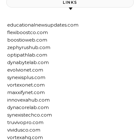
LINKS
educationalnewsupdates.com
flexiboostco.com
boostioweb.com
zephyrushub.com
optipathlab.com
dynabytelab.com
evolvionet.com
synexisplus.com
vortexonet.com
maxxifynet.com
innovexahub.com
dynacorelab.com
synexistechco.com
truvivopro.com
vividusco.com
vortexahq.com