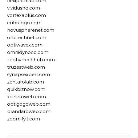
flexipathlab.com
vividushq.com
vortexaplus.com
cubixiogo.com
novuspherenet.com
orbitechnet.com
optiwavex.com
omnidynoco.com
zephyrtechhub.com
truzestweb.com
synapsexpert.com
zentarolab.com
quikbiznow.com
xceleroweb.com
optigogoweb.com
brandaroweb.com
zoomifyit.com