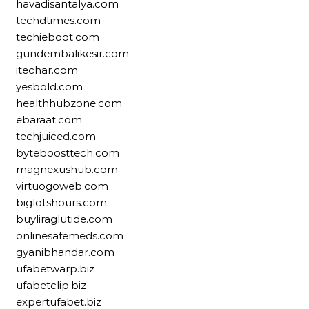
havadisantalya.com
techdtimes.com
techieboot.com
gundembalikesir.com
itechar.com
yesbold.com
healthhubzone.com
ebaraat.com
techjuiced.com
byteboosttech.com
magnexushub.com
virtuogoweb.com
biglotshours.com
buyliraglutide.com
onlinesafemeds.com
gyanibhandar.com
ufabetwarp.biz
ufabetclip.biz
expertufabet.biz