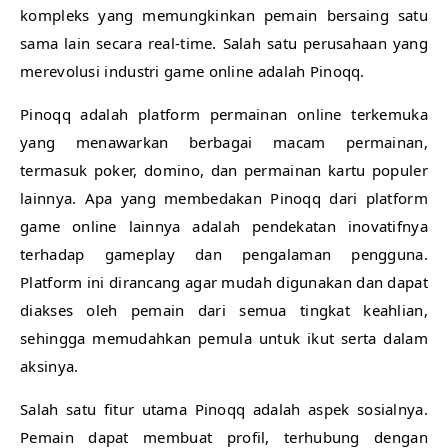
kompleks yang memungkinkan pemain bersaing satu
sama lain secara real-time. Salah satu perusahaan yang
merevolusi industri game online adalah Pinoqq.
Pinoqq adalah platform permainan online terkemuka
yang menawarkan berbagai macam permainan,
termasuk poker, domino, dan permainan kartu populer
lainnya. Apa yang membedakan Pinoqq dari platform
game online lainnya adalah pendekatan inovatifnya
terhadap gameplay dan pengalaman pengguna.
Platform ini dirancang agar mudah digunakan dan dapat
diakses oleh pemain dari semua tingkat keahlian,
sehingga memudahkan pemula untuk ikut serta dalam
aksinya.
Salah satu fitur utama Pinoqq adalah aspek sosialnya.
Pemain dapat membuat profil, terhubung dengan