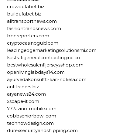
crowdufabet.biz
buildufabet.biz
alltransportnews.com
fashiontrandsnews.com
bbcreporters.com
cryptocasinoguid.com
leadingedgemarketingsolutionsmi.com
kastratigeneralcontractinginc.co
bestwholesalenfljerseysshop.com
openlivinglabdays14.com
ayurvedakonsultti-kari-nokela.com
antitraders.biz
aryanews24.com
xscape-it.com
777azino-mobile.com
cobbseniorbowl.com
technowdesign.com
durexsecurityandshipping.com