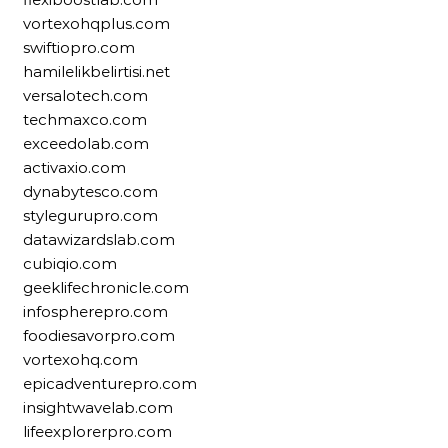
vortexohqplus.com
swiftiopro.com
hamilelikbelirtisi.net
versalotech.com
techmaxco.com
exceedolab.com
activaxio.com
dynabytesco.com
stylegurupro.com
datawizardslab.com
cubiqio.com
geeklifechronicle.com
infospherepro.com
foodiesavorpro.com
vortexohq.com
epicadventurepro.com
insightwavelab.com
lifeexplorerpro.com