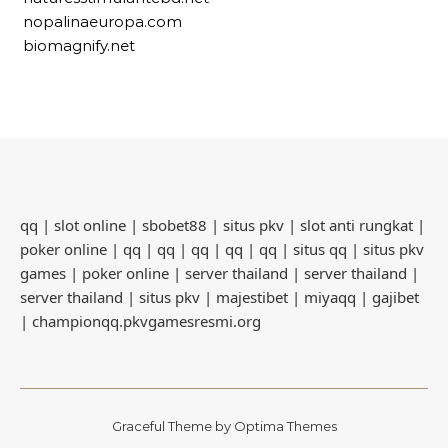
nopalinaeuropa.com
biomagnify.net
qq
|
slot online
|
sbobet88
|
situs pkv
|
slot anti rungkat
|
poker online
|
qq
|
qq
|
qq
|
qq
|
qq
|
situs qq
|
situs pkv
games
|
poker online
|
server thailand
|
server thailand
|
server thailand
|
situs pkv
|
majestibet
|
miyaqq
|
gajibet
|
championqq.pkvgamesresmi.org
Graceful Theme by
Optima Themes