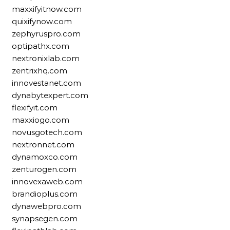
maxxifyitnow.com
quixifynow.com
zephyruspro.com
optipathx.com
nextronixlab.com
zentrixhq.com
innovestanet.com
dynabytexpert.com
flexifyit.com
maxxiogo.com
novusgotech.com
nextronnet.com
dynamoxco.com
zenturogen.com
innovexaweb.com
brandioplus.com
dynawebpro.com
synapsegen.com