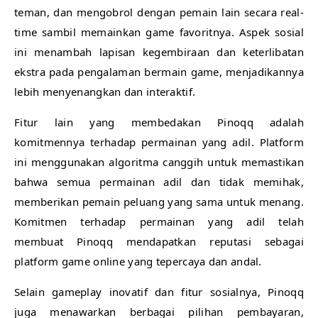
teman, dan mengobrol dengan pemain lain secara real-
time sambil memainkan game favoritnya. Aspek sosial
ini menambah lapisan kegembiraan dan keterlibatan
ekstra pada pengalaman bermain game, menjadikannya
lebih menyenangkan dan interaktif.
Fitur lain yang membedakan Pinoqq adalah
komitmennya terhadap permainan yang adil. Platform
ini menggunakan algoritma canggih untuk memastikan
bahwa semua permainan adil dan tidak memihak,
memberikan pemain peluang yang sama untuk menang.
Komitmen terhadap permainan yang adil telah
membuat Pinoqq mendapatkan reputasi sebagai
platform game online yang tepercaya dan andal.
Selain gameplay inovatif dan fitur sosialnya, Pinoqq
juga menawarkan berbagai pilihan pembayaran,