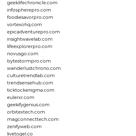
geeklifechronicle.com
infospherepro.com
foodiesavorpro.com
vortexohq.com
epicadventurepro.com
insightwavelab.com
lifeexplorerpro.com
novusgo.com
bytestormpro.com
wanderlustchrono.com
culturetrendlab.com
trendsensehub.com
ticktockenigma.com
eulerxr.com
geekifygenius.com
orbitextech.com
magconnecttech.com
zenifyweb.com
livetogel.co