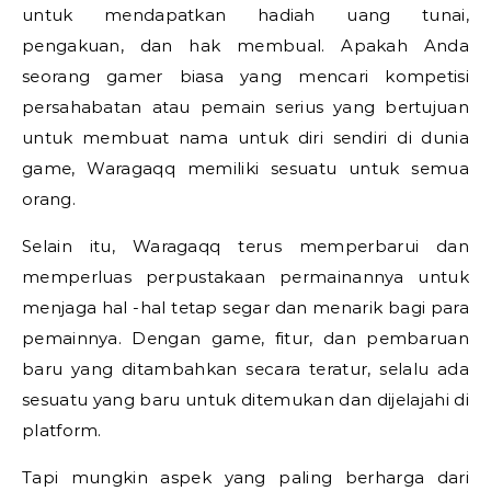
untuk mendapatkan hadiah uang tunai,
pengakuan, dan hak membual. Apakah Anda
seorang gamer biasa yang mencari kompetisi
persahabatan atau pemain serius yang bertujuan
untuk membuat nama untuk diri sendiri di dunia
game, Waragaqq memiliki sesuatu untuk semua
orang.
Selain itu, Waragaqq terus memperbarui dan
memperluas perpustakaan permainannya untuk
menjaga hal -hal tetap segar dan menarik bagi para
pemainnya. Dengan game, fitur, dan pembaruan
baru yang ditambahkan secara teratur, selalu ada
sesuatu yang baru untuk ditemukan dan dijelajahi di
platform.
Tapi mungkin aspek yang paling berharga dari