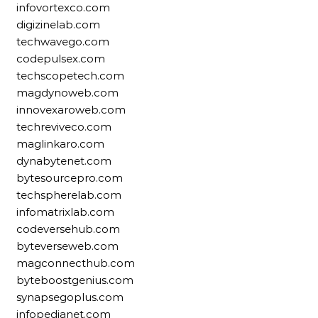
infovortexco.com
digizinelab.com
techwavego.com
codepulsex.com
techscopetech.com
magdynoweb.com
innovexaroweb.com
techreviveco.com
maglinkaro.com
dynabytenet.com
bytesourcepro.com
techspherelab.com
infomatrixlab.com
codeversehub.com
byteverseweb.com
magconnecthub.com
byteboostgenius.com
synapsegoplus.com
infopedianet.com