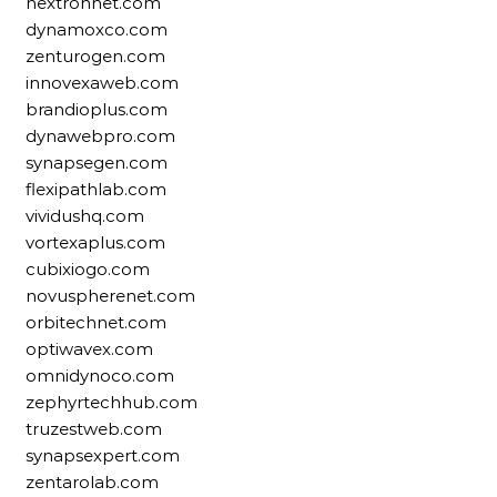
nextronnet.com
dynamoxco.com
zenturogen.com
innovexaweb.com
brandioplus.com
dynawebpro.com
synapsegen.com
flexipathlab.com
vividushq.com
vortexaplus.com
cubixiogo.com
novuspherenet.com
orbitechnet.com
optiwavex.com
omnidynoco.com
zephyrtechhub.com
truzestweb.com
synapsexpert.com
zentarolab.com