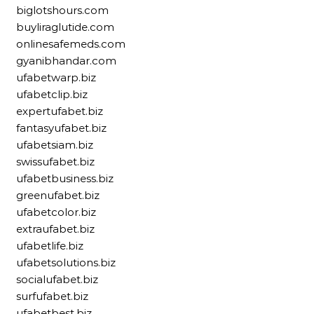
biglotshours.com
buyliraglutide.com
onlinesafemeds.com
gyanibhandar.com
ufabetwarp.biz
ufabetclip.biz
expertufabet.biz
fantasyufabet.biz
ufabetsiam.biz
swissufabet.biz
ufabetbusiness.biz
greenufabet.biz
ufabetcolor.biz
extraufabet.biz
ufabetlife.biz
ufabetsolutions.biz
socialufabet.biz
surfufabet.biz
ufabetbest.biz