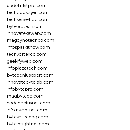
codelinkitpro.com
techboostgen.com
techsensehub.com
bytelabtech.com
innovatexaweb.com
magdynotechco.com
infosparkitnow.com
techvortexco.com
geekifyweb.com
infoplazatech.com
bytegeniusxpert.com
innovatebytelab.com
infobytepro.com
magbytego.com
codegeniusnet.com
infoinsightnet.com
bytesourcehq.com
byteinsightnet.com