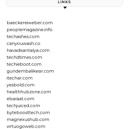
LINKS
baeckereiweber.com
peoplemagazine.info
techashes.com
canyouwash.co
havadisantalya.com
techdtimes.com
techieboot.com
gundembalikesir.com
itechar.com
yesbold.com
healthhubzone.com
ebaraat.com
techjuiced.com
byteboosttech.com
magnexushub.com
virtuogoweb.com