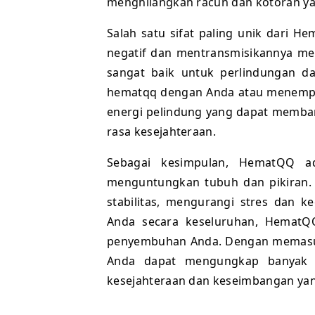
menghilangkan racun dan kotoran yan
Salah satu sifat paling unik dari
negatif dan mentransmisikannya me
sangat baik untuk perlindungan 
hematqq dengan Anda atau menempa
energi pelindung yang dapat memb
rasa kesejahteraan.
Sebagai kesimpulan, HematQQ a
menguntungkan tubuh dan pikiran
stabilitas, mengurangi stres dan k
Anda secara keseluruhan, HematQ
penyembuhan Anda. Dengan memasukk
Anda dapat mengungkap banyak
kesejahteraan dan keseimbangan yan