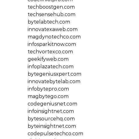
techboostgen.com
techsensehub.com
bytelabtech.com
innovatexaweb.com
magdynotechco.com
infosparkitnow.com
techvortexco.com
geekifyweb.com
infoplazatech.com
bytegeniusxpert.com
innovatebytelab.com
infobytepro.com
magbytego.com
codegeniusnet.com
infoinsightnet.com
bytesourcehq.com
byteinsightnet.com
codepulsetechco.com