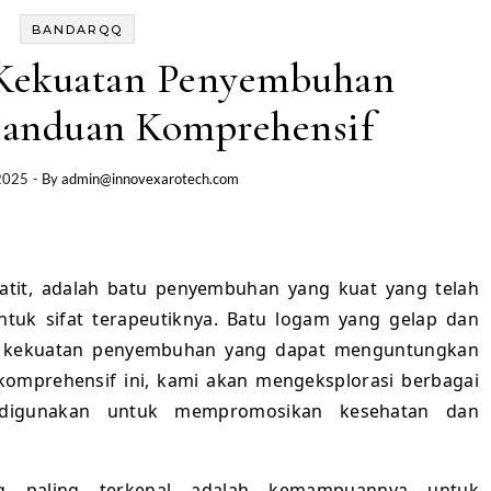
BANDARQQ
Kekuatan Penyembuhan
anduan Komprehensif
 2025
- By
admin@innovexarotech.com
atit, adalah batu penyembuhan yang kuat yang telah
tuk sifat terapeutiknya. Batu logam yang gelap dan
gai kekuatan penyembuhan yang dapat menguntungkan
komprehensif ini, kami akan mengeksplorasi berbagai
igunakan untuk mempromosikan kesehatan dan
g paling terkenal adalah kemampuannya untuk