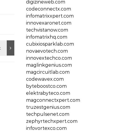
digizineweb.com
codeconnectx.com
infomatrixxpert.com
innovexaronet.com
techvistanow.com
infomatrixhq.com
cubixiosparklab.com
novaevotech.com
innovextechco.com
maglinkgenius.com
magcircuitlab.com
codewavex.com
byteboostco.com
elektrabyteco.com
magconnectxpert.com
truzestgenius.com
techpulsenet.com
zephyrtechxpert.com
infovortexco.com