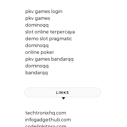
pkv games login
pkv games
dominoqq
slot online terpercaya
demo slot pragmatic
dominoqq
online poker
pkv games bandarqq
dominoqq
bandarqq
LINKS
techtronixhq.com
infogadgethub.com
codelinkitpro.com