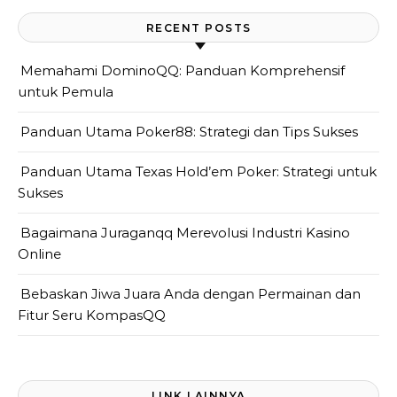
RECENT POSTS
Memahami DominoQQ: Panduan Komprehensif
untuk Pemula
Panduan Utama Poker88: Strategi dan Tips Sukses
Panduan Utama Texas Hold’em Poker: Strategi untuk
Sukses
Bagaimana Juraganqq Merevolusi Industri Kasino
Online
Bebaskan Jiwa Juara Anda dengan Permainan dan
Fitur Seru KompasQQ
LINK LAINNYA