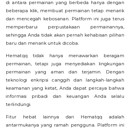
di antara permainan yang berbeda hanya dengan
beberapa klik, membuat permainan tetap menarik
dan mencegah kebosanan. Platform ini juga terus
memperbarui perpustakaan permainannya,
sehingga Anda tidak akan pernah kehabisan pilihan
baru dan menarik untuk dicoba.
Hematqq tidak hanya menawarkan beragam
permainan, tetapi juga menyediakan lingkungan
permainan yang aman dan terjamin. Dengan
teknologi enkripsi canggih dan langkah-langkah
keamanan yang ketat, Anda dapat percaya bahwa
informasi pribadi dan keuangan Anda selalu
terlindungi.
Fitur hebat lainnya dari Hematqq adalah
antarmukanya yang ramah pengguna. Platform ini