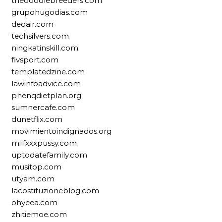
thedoodlebreeders.com
grupohugodias.com
deqair.com
techsilvers.com
ningkatinskill.com
fivsport.com
templatedzine.com
lawinfoadvice.com
phenqdietplan.org
sumnercafe.com
dunetflix.com
movimientoindignados.org
milfxxxpussy.com
uptodatefamily.com
musitop.com
utyam.com
lacostituzioneblog.com
ohyeea.com
zhitiemoe.com