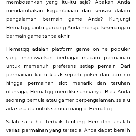
membosankan yang itu-itu saja? Apakah Anda
mendambakan kegembiraan dan sensasi dalam
pengalaman bermain game Anda? Kunjungi
Hematqq, pintu gerbang Anda menuju kesenangan
bermain game tanpa akhir.
Hematqq adalah platform game online populer
yang menawarkan berbagai macam permainan
untuk memenuhi preferensi setiap pemain. Dari
permainan kartu klasik seperti poker dan domino
hingga permainan slot menarik dan taruhan
olahraga, Hematqq memiliki semuanya. Baik Anda
seorang pemula atau gamer berpengalaman, selalu
ada sesuatu untuk semua orang di Hematqq.
Salah satu hal terbaik tentang Hematqq adalah
variasi permainan yang tersedia. Anda dapat beralih