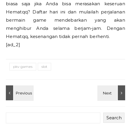
biasa saja jika Anda bisa merasakan keseruan
Hematqq? Daftar hari ini dan mulailah perjalanan
bermain game mendebarkan yang akan
menghibur Anda selama berjam-jam. Dengan
Hematqq, kesenangan tidak pernah berhenti.
[ad_2]
pkv games
slot
Search