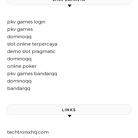
pkv games login
pkv games
dominoqq
slot online terpercaya
demo slot pragmatic
dominoqq
online poker
pkv games bandarqq
dominoqq
bandarqq
LINKS
techtronixhq.com