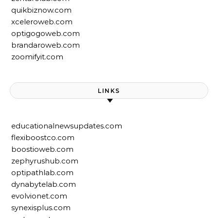
quikbiznow.com
xceleroweb.com
optigogoweb.com
brandaroweb.com
zoomifyit.com
LINKS
educationalnewsupdates.com
flexiboostco.com
boostioweb.com
zephyrushub.com
optipathlab.com
dynabytelab.com
evolvionet.com
synexisplus.com