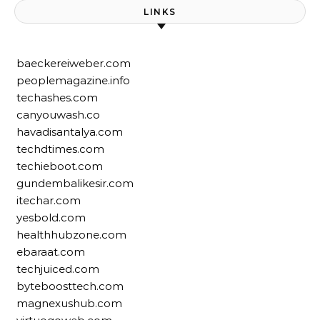
LINKS
baeckereiweber.com
peoplemagazine.info
techashes.com
canyouwash.co
havadisantalya.com
techdtimes.com
techieboot.com
gundembalikesir.com
itechar.com
yesbold.com
healthhubzone.com
ebaraat.com
techjuiced.com
byteboosttech.com
magnexushub.com